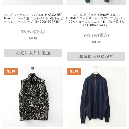
メンズ マーガレットハウエル MARGARET
メンズ 良品 JPタグ 2021AW エルメス
HOWELL シルク混 ニットベスト M∥ネイビ
HERMES ラムレザーレースアップ カシミヤ
ー ジレ ノースリーブ【2400014909982】
100% クルーネックニットM ブルー系┃//
【2400014884739】
¥5,229
(税込)
¥42,467
(税込)
在庫 1個
在庫 1個