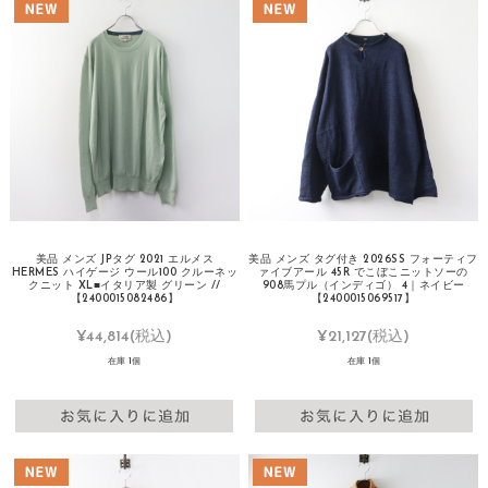
美品 メンズ JPタグ 2021 エルメス
美品 メンズ タグ付き 2026SS フォーティフ
HERMES ハイゲージ ウール100 クルーネッ
ァイブアール 45R でこぼこニットソーの
クニット XL■イタリア製 グリーン //
908馬プル（インディゴ） 4｜ネイビー
【2400015082486】
【2400015069517】
¥44,814
(税込)
¥21,127
(税込)
在庫 1個
在庫 1個