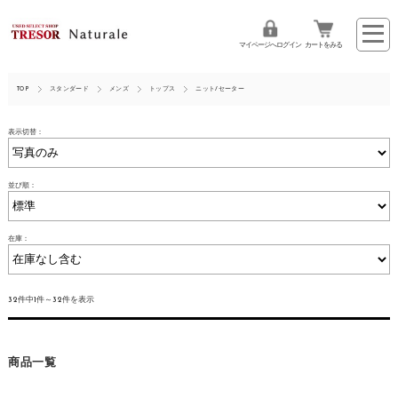
マイページへログイン
カートをみる
TOP
スタンダード
メンズ
トップス
ニット/セーター
表示切替：
並び順：
在庫：
32件中1件～32件を表示
商品一覧