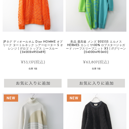
JPタグ ディオールオム Dior HOMME オブ
美品 最高級 メンズ 2023SS エルメス
リーク タートルネック シアーセーター S オ
HERMES カシミヤ100% ロブスタージャガ
レンジ┃//ロゴ トップス シースルー
ード ハーフスリーブニット XS┃//グリーン
【2400014950489】
【2400014950410】
¥53,137
(税込)
¥63,807
(税込)
在庫 1個
在庫 1個