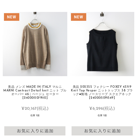
美品 メンズ MADE IN ITALY マルニ
美品 2023SS フォクシー FOXEY 43719
MARNI Contrast Detail knit ニット プル
Knit Top Vesper ニットトップス 38 ブラ
オーバー 46｜ベージュ セーター
ック■無地 ノースリーブ スクエアネック
【2400015079110】
【2400015091549】
¥20,167
(税込)
¥6,296
(税込)
在庫 1個
在庫 1個