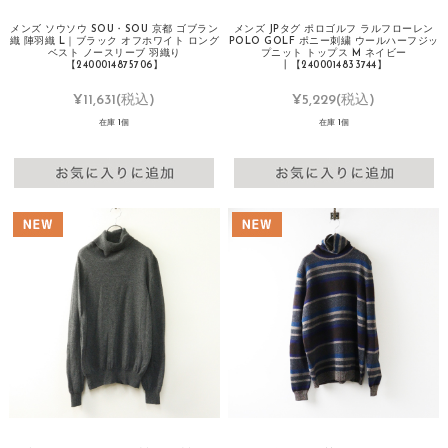
メンズ ソウソウ SOU・SOU 京都 ゴブラン
メンズ JPタグ ポロゴルフ ラルフローレン
織 陣羽織 L｜ブラック オフホワイト ロング
POLO GOLF ポニー刺繍 ウールハーフジッ
ベスト ノースリーブ 羽織り
プニット トップス M ネイビー
【2400014875706】
┃【2400014833744】
¥11,631
(税込)
¥5,229
(税込)
在庫 1個
在庫 1個