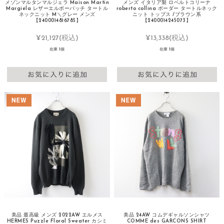
メゾンマルタンマルジェラ Maison Martin
メンズ イタリア製 ロベルトコリーナ
Margiela レザーエルボーパッチ タートル
roberto collina ボーダー タートルネック
ネックニット M＼グレー メンズ
ニット トップス /ブラウン系
【2400014816785】
【2400014245073】
¥21,127
(税込)
¥13,338
(税込)
在庫 1個
在庫 1個
美品 最高級 メンズ 2022AW エルメス
美品 24AW コムデギャルソンシャツ
HERMES Puzzle Floral Sweater カシミ
COMME des GARCONS SHIRT