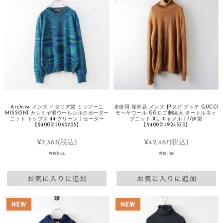
Archive メンズ イタリア製 ミッソーニ
未使用 保管品 メンズ JPタグ グッチ GUCCI
MISSONI カシミヤ混ウールシルクボーダー
モヘヤウール GGロゴ刺繍入 タートルネッ
ニット トップス 44 グリーン┃セーター
クニット XL キャメル┃//伊製
【2400015060705】
【2400014924350】
¥7,363
(税込)
¥42,467
(税込)
在庫切れ
在庫 1個