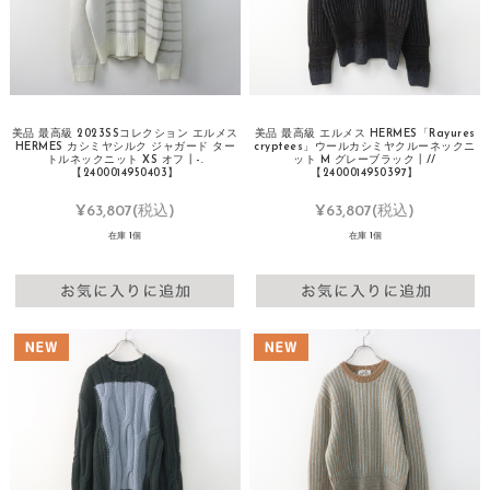
美品 最高級 2023SSコレクション エルメス
美品 最高級 エルメス HERMES「Rayures
HERMES カシミヤシルク ジャガード ター
cryptees」ウールカシミヤクルーネックニ
トルネックニット XS オフ┃-.
ット M グレーブラック┃//
【2400014950403】
【2400014950397】
¥63,807
(税込)
¥63,807
(税込)
在庫 1個
在庫 1個