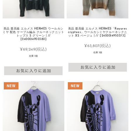
美品 最高級 エルメス HERMES ウールカシ
美品 最高級 エルメス HERMES「Rayures
ミヤ 配色 ケーブル編み クルーネックニット
cryptees」ウールカシミヤクルーネックニ
トップス S グリーン┃//
ット XS ベージュ┃//【2400014950373】
【2400014950380】
¥63,807
(税込)
¥69,249
(税込)
在庫 1個
在庫 1個