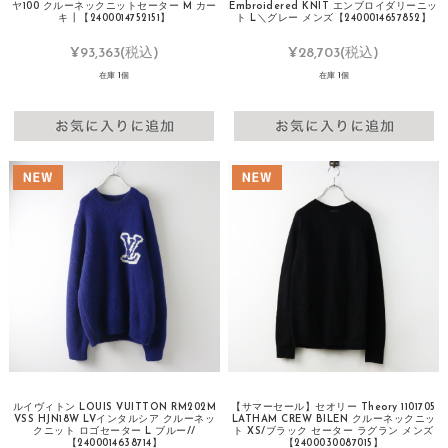
ヤ100 クルーネックニットセーター M カー
Embroidered KNIT エンブロイダリーニッ
キ┃【2400014752151】
ト L＼グレー メンズ【2400014657852】
¥93,363
(税込)
¥28,703
(税込)
在庫 1個
在庫 1個
ルイヴィトン LOUIS VUITTON RM202M
【サマーセール】セオリー Theory 1101705
VSS HJN18W LVインタルシア クルーネッ
LATHAM CREW BILEN クルーネックニッ
クニット ロゴセーター L ブルー//
ト XS/ブラック セーター ラグラン メンズ
【2400014638714】
【2400030087015】