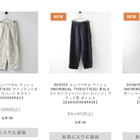
ユニバーサル ティシュ
2025SS ユニバーサル ティシュ
2026
L TISSU サフィランリネ
UNIVERSAL TISSU/TISSU 東炊き
UNIVER
イズパンツ キナリ／
ストライプイージーカーゴパンツ｜ブ
竺ヘンリ
0015059211】
ラック系 ボトムス
【2400015029832】
【
,229
(税込)
¥9,497
(税込)
在庫 1個
在庫 1個