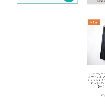
evam eva/エヴァムエヴァ
F
FABIO RUSCONI/ファビオルスコーニ
Faliero Sarti/ファリエロサルティ
FENDI/フェンディ
fog linen work/フォグリネンワーク
FOXEY/フォクシー
FRAMeWORK/フレームワーク
G
GALLEGO DESPORTES/ギャレゴデス
ポート
【サマーセール
ルティシュ UN
GASA/ガサ
チュラルタイ
ロットパン
Gauze#/ガーゼ
【240
GOLDEN GOOSE/ゴールデングース
¥3
GRANDMA MAMA DAUGHTER/グラン
マママドーダー