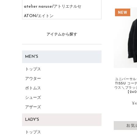
atelier naruse/アトリエナルセ
ATON/エイトン
AURALEE/オーラリー
アイテムから探す
B
BASCO/バスコ
BALENCIAGA/バレンシアガ
MEN'S
BEAMS/ビームス
トップス
Beautiful People/ビューティフルピープ
アウター
ユニバーサルテ
ル
TISSU コ
ウス＼ブラッ
ボトムス
BIRKENSTOCK/ビルケンシュトック
【240
シューズ
BLAMINK/ブラミンク
¥4
アザーズ
BLUE LABEL CRESTBRIDGE/ブルーレ
ーベルクレストブリッジ
LADY'S
Burberry/バーバリー
トップス
C