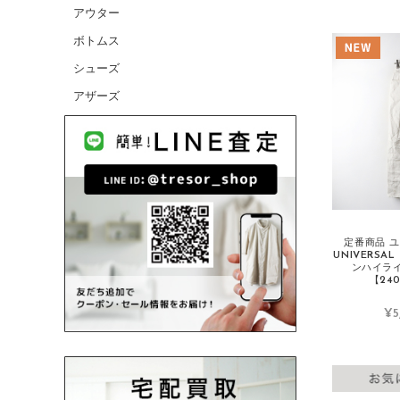
アウター
CANADA GOOSE/カナダグース
ボトムス
CELINE/セリーヌ
シューズ
CHANEL/シャネル
アザーズ
cheer/チアー
chimala/チマラ
Charpentier de Vaisseau/シャルパンテ
ィエドゥヴェッソ
Christian Louboutin/クリスチャンルブ
タン
定番商品 
COMME des GARCONS HOMME/コム
UNIVERSA
デギャルソンオム
ンハイラ
【240
COMME des GARCONS/コムデギャル
ソン
¥5
CONVERSE/コンバース
D
DANIELAGREGIS/ダニエラグレジス