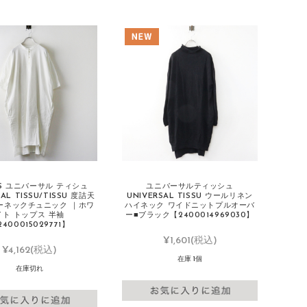
SS ユニバーサル ティシュ
ユニバーサルティッシュ
SAL TISSU/TISSU 度詰天
UNIVERSAL TISSU ウールリネン
ーネックチュニック ｜ホワ
ハイネック ワイドニットプルオーバ
イト トップス 半袖
ー■ブラック【2400014969030】
2400015029771】
¥1,601
(税込)
¥4,162
(税込)
在庫 1個
在庫切れ