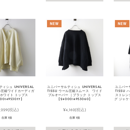
ィシュ UNIVERSAL
ユニバーサルティシュ UNIVERSAL
ユニバーサ
ール圧縮ワイドカーディガ
TISSU ウール圧縮スムース ワイド
TISSU
フホワイト トップス
プルオーバー ｜ブラック トップス
ストレン
0014953077】
【2400014953060】
グ ジャケッ
,229
(税込)
¥4,162
(税込)
在庫 1個
在庫 1個