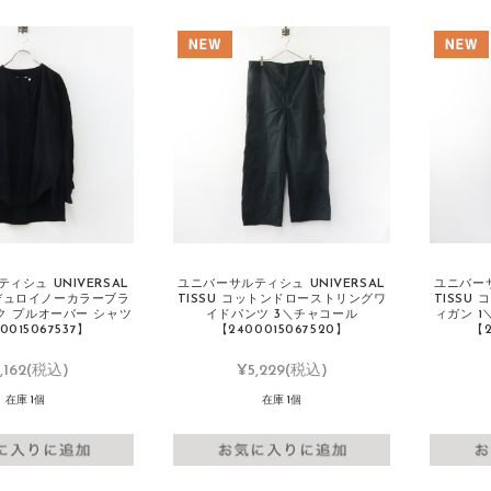
ィシュ UNIVERSAL
ユニバーサルティシュ UNIVERSAL
ユニバーサ
ーデュロイノーカラーブラ
TISSU コットンドローストリングワ
TISSU
ク プルオーバー シャツ
イドパンツ 3＼チャコール
ィガン 1
0015067537】
【2400015067520】
【2
,162
(税込)
¥5,229
(税込)
在庫 1個
在庫 1個