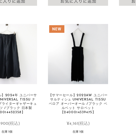
】2024年 ユニバーサ
【サマーセール】2022AW ユニバー
IVERSAL TISSU ナ
サルティシュ UNIVERSAL TISSU
プライターギャザーキュ
ベロア オーバーオール /ブラック ベ
ツ /ブラック 日本製
ルベット サロペット
0014452358】
【2400014339475】
,900
(税込)
¥4,161
(税込)
在庫 1個
在庫 1個