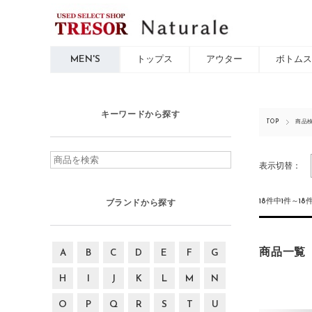
MEN'S
トップス
アウター
ボトムス
キーワードから探す
TOP
商品
表示切替：
18件中1件～1
ブランドから探す
商品一覧
A
B
C
D
E
F
G
H
I
J
K
L
M
N
O
P
Q
R
S
T
U