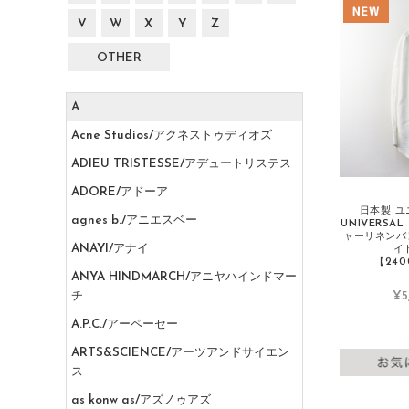
V
W
X
Y
Z
OTHER
A
Acne Studios/アクネストゥディオズ
ADIEU TRISTESSE/アデュートリステス
ADORE/アドーア
日本製 
agnes b./アニエスベー
UNIVERSA
ャーリネンバ
ANAYI/アナイ
イ
【240
ANYA HINDMARCH/アニヤハインドマー
¥5
チ
A.P.C./アーペーセー
ARTS&SCIENCE/アーツアンドサイエン
ス
as konw as/アズノゥアズ