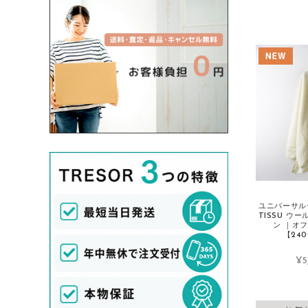
DANTON/ダントン
Deuxieme Classe/ドゥーズィエムクラス
Dior/ディオール
Dolce&Gabbana/ドルチェ＆ガッバーナ
dosa/ドーサ
Dr.Martens/ドクターマーチン
Drawer/ドゥロワー
Dsquared2/ディースクエアード
DUVETICA/デュベティカ
ユニバーサルテ
E
TISSU ウ
ン ｜オ
ebagos/エバゴス
【240
ENFOLD/エンフォルド
¥5
ENGINEERED GARMENTS/エンジニア
ドガーメンツ