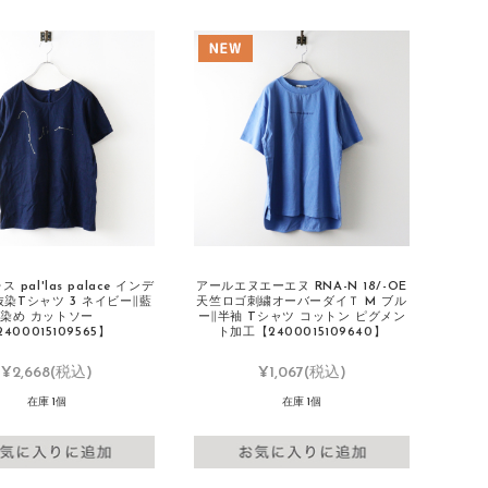
pal'las palace インデ
アールエヌエーエヌ RNA-N 18/-OE
染Tシャツ 3 ネイビー∥藍
天竺ロゴ刺繍オーバーダイＴ M ブル
染め カットソー
ー∥半袖 Tシャツ コットン ピグメン
2400015109565】
ト加工【2400015109640】
¥2,668
(税込)
¥1,067
(税込)
在庫 1個
在庫 1個