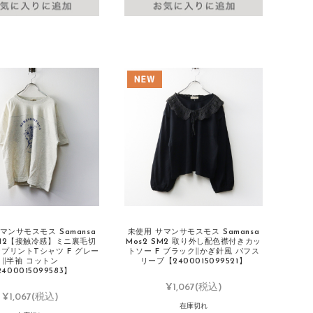
マンサモスモス Samansa
未使用 サマンサモスモス Samansa
SM2【接触冷感】ミニ裏毛切
Mos2 SM2 取り外し配色襟付きカッ
プリントTシャツ F グレー
トソー F ブラック∥かぎ針風 パフス
∥半袖 コットン
リーブ【2400015099521】
400015099583】
¥1,067
(税込)
¥1,067
(税込)
在庫切れ