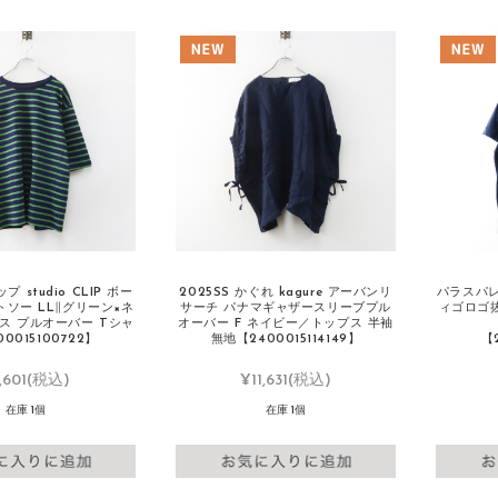
 studio CLIP ボー
2025SS かぐれ kagure アーバンリ
パラスパレス 
ソー LL∥グリーン×ネ
サーチ パナマギャザースリーブプル
ィゴロゴ抜
ス プルオーバー Tシャ
オーバー F ネイビー／トップス 半袖
0015100722】
無地【2400015114149】
【
,601
(税込)
¥11,631
(税込)
在庫 1個
在庫 1個