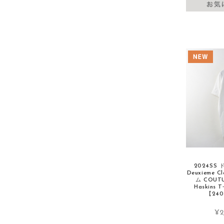
GUCCI/グッチ
Gymphlex/ジムフレックス
H
HARVESTY/ハーベスティ
Henry Beguelin/エンリーベグリン
HENRY CUIR/アンリークイール
HERMES/エルメス
HERNO/ヘルノ
HERVE CHAPELIER/エルベシャプリエ
HOUSE OF LOTUS/ハウスオブロータス
2024SS
Hug O WaR/ハグオーワー
Deuxieme 
ム COUTU
HYKE/ハイク
Haskins 
【240
I
¥2
IENA/イエナ