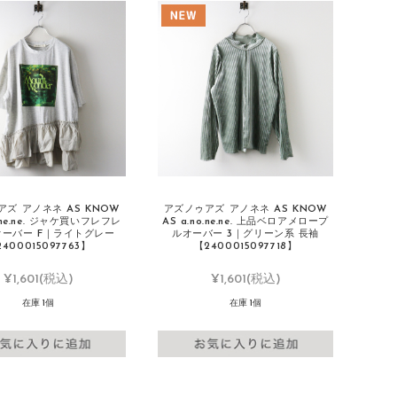
ズ アノネネ AS KNOW
アズノゥアズ アノネネ AS KNOW
o.ne.ne. ジャケ買いフレフレ
AS a.no.ne.ne. 上品ベロアメロープ
ーバー F｜ライトグレー
ルオーバー 3｜グリーン系 長袖
400015097763】
【2400015097718】
¥1,601
(税込)
¥1,601
(税込)
在庫 1個
在庫 1個