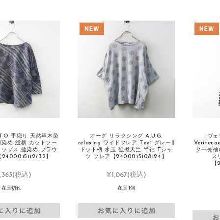
ATO 手織り 天然草木染
オーグ リラクシング A.U.G.
ヴェ
ゴ染め 総柄 カットソー
relaxing ワイドフレア Tee1 グレー∥
Veriteco
トップス 藍染め ブラウ
ドット柄 水玉 強撚天竺 半袖 Tシャ
ター長袖
400015112732】
ツ フレア【2400015108124】
ス
【2
,363
(税込)
¥1,067
(税込)
在庫切れ
在庫 1個