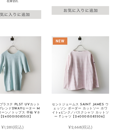
在庫切れ
S プラステ PLST UVカット
セントジェームス SAINT JAMES ウ
ブレンド2WAYセーター M
ェッソン ボーダー カットソー ホワ
リーン／トップス 半袖 Vネ
イト×ピンク／バスクシャツ カットソ
2400015083513】
ー Tシャツ【2400015083506】
¥1,281
(税込)
¥2,668
(税込)