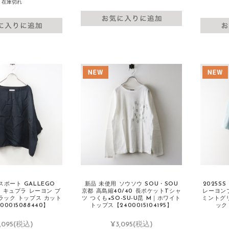
在庫切れ
ポート GALLEGO
新品 未使用 ソウソウ SOU・SOU
2025S
ES キュプラ レーヨン ブ
京都 高島縮40/40 長ポケットTシャ
レーヨン
ラック トップス カット
ツ つくも×SO-SU-U昆 M｜ホワイト
ミントグ
00015088440】
トップス【2400015104195】
ック【
,095
(税込)
¥3,095
(税込)