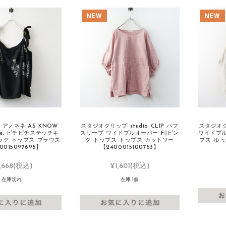
アノネネ AS KNOW
スタジオクリップ studio CLIP パフ
スタジオクリ
e.ne. ピチピチステッチキ
スリーブ ワイドプルオーバー F∥ピン
ワイドプル
ック トップス ブラウス
ク トップス トップス カットソー
プス ゆった
0015097695】
【2400015100753】
,668
(税込)
¥1,601
(税込)
在庫切れ
在庫 1個