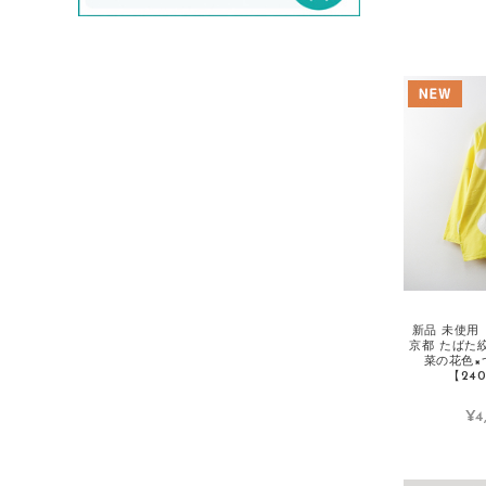
evam eva/エヴァムエヴァ
F
FABIO RUSCONI/ファビオルスコーニ
Faliero Sarti/ファリエロサルティ
FENDI/フェンディ
fog linen work/フォグリネンワーク
FOXEY/フォクシー
FRAMeWORK/フレームワーク
G
GALLEGO DESPORTES/ギャレゴデス
ポート
新品 未使用 
京都 たばた
菜の花色×
GASA/ガサ
【240
Gauze#/ガーゼ
¥4
GOLDEN GOOSE/ゴールデングース
GRANDMA MAMA DAUGHTER/グラン
マママドーダー