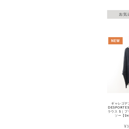
INGEBORG/インゲボルグ
ISABEL MARANT/イザベルマラン
ISSEY MIYAKE/イッセイミヤケ
J
J&M Davidson/J&Mデヴィッドソン
Jane Marple/ジェーンマープル
JIL SANDER/ジルサンダー
Johanna Gullichsen/ヨハンナグリクセ
ン
JOHNBULL/ジョンブル
JOHN SMEDLEY/ジョンスメドレー
Johnstons/ジョンストンズ
ギャレゴデス
DESPORT
JOURNAL STANDARD/ジャーナルスタ
ラウス S｜ブ
ンダード
ソー【24
JUNYA WATANABE/ジュンヤワタナベ
¥3