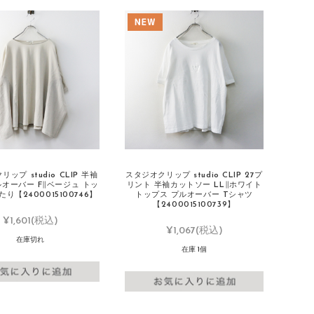
ップ studio CLIP 半袖
スタジオクリップ studio CLIP 27プ
オーバー F∥ベージュ トッ
リント 半袖カットソー LL∥ホワイト
り【2400015100746】
トップス プルオーバー Tシャツ
【2400015100739】
¥1,601
(税込)
¥1,067
(税込)
在庫切れ
在庫 1個