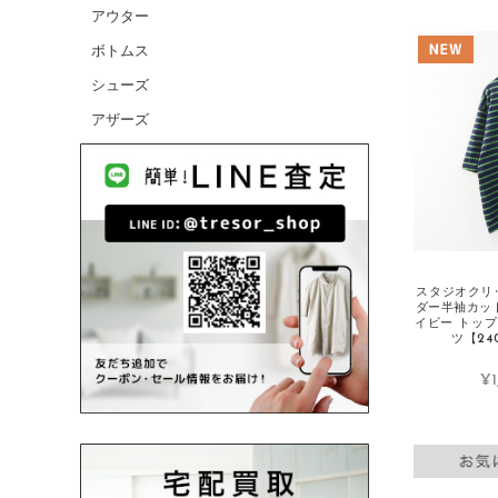
アウター
CANADA GOOSE/カナダグース
ボトムス
CELINE/セリーヌ
シューズ
CHANEL/シャネル
アザーズ
cheer/チアー
chimala/チマラ
Charpentier de Vaisseau/シャルパンテ
ィエドゥヴェッソ
Christian Louboutin/クリスチャンルブ
タン
スタジオクリップ
COMME des GARCONS HOMME/コム
ダー半袖カット
イビー トップ
デギャルソンオム
ツ【240
COMME des GARCONS/コムデギャル
¥1
ソン
CONVERSE/コンバース
D
DANIELAGREGIS/ダニエラグレジス