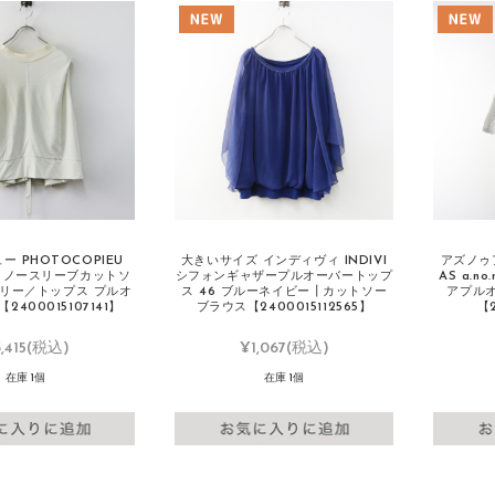
 PHOTOCOPIEU
大きいサイズ インディヴィ INDIVI
アズノゥア
INS ノースリーブカットソ
シフォンギャザープルオーバートップ
AS a.n
ボリー／トップス プルオ
ス 46 ブルーネイビー┃カットソー
アプルオ
2400015107141】
ブラウス【2400015112565】
【2
,415
(税込)
¥1,067
(税込)
在庫 1個
在庫 1個