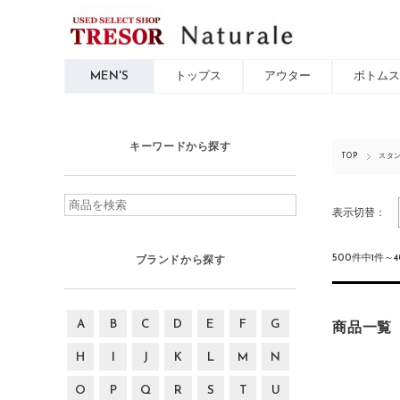
MEN'S
トップス
アウター
ボトムス
キーワードから探す
TOP
スタ
表示切替：
500件中1件～
ブランドから探す
A
B
C
D
E
F
G
商品一覧
H
I
J
K
L
M
N
O
P
Q
R
S
T
U