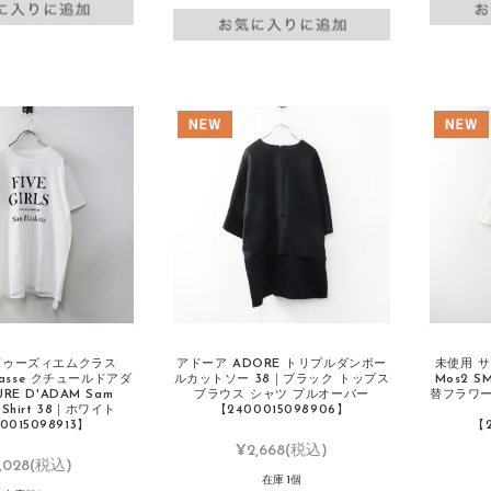
 ドゥーズィエムクラス
アドーア ADORE トリプルダンボー
未使用 サ
Classe クチュールドアダ
ルカットソー 38｜ブラック トップス
Mos2 
RE D'ADAM Sam
ブラウス シャツ プルオーバー
替フラワー
T‐Shirt 38｜ホワイト
【2400015098906】
0015098913】
【2
¥2,668
(税込)
,028
(税込)
在庫 1個