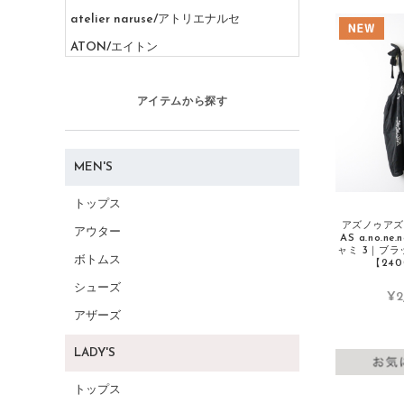
atelier naruse/アトリエナルセ
ATON/エイトン
AURALEE/オーラリー
アイテムから探す
B
BASCO/バスコ
BALENCIAGA/バレンシアガ
MEN'S
BEAMS/ビームス
トップス
Beautiful People/ビューティフルピープ
アズノゥアズ 
アウター
ル
AS a.no.n
ャミ 3｜ブラ
ボトムス
BIRKENSTOCK/ビルケンシュトック
【240
シューズ
BLAMINK/ブラミンク
¥2
アザーズ
BLUE LABEL CRESTBRIDGE/ブルーレ
ーベルクレストブリッジ
LADY'S
Burberry/バーバリー
トップス
C