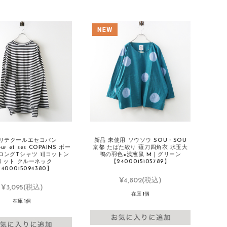
リテクールエセコパン
新品 未使用 ソウソウ SOU・SOU
eur et ses COPAINS ボー
京都 たばた絞り 薙刀四角衣 水玉大
ロングTシャツ 1∥コットン
鴨の羽色×浅葱鼠 M｜グリーン
リット クルーネック
【2400015105789】
400015094380】
¥4,802
(税込)
¥3,095
(税込)
在庫 1個
在庫 1個