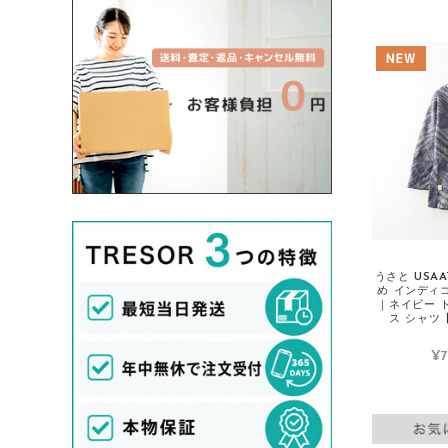
DANTON/ダントン
Deuxieme Classe/ドゥーズィエムクラス
Dior/ディオール
Dolce&Gabbana/ドルチェ＆ガッバーナ
dosa/ドーサ
Dr.Martens/ドクターマーチン
Drawer/ドゥロワー
Dsquared2/ディースクエアード
DUVETICA/デュベティカ
うさと USA
め インディ
E
｜ネイビー 
ス シャツ【2
ebagos/エバゴス
¥7
ENFOLD/エンフォルド
ENGINEERED GARMENTS/エンジニア
ドガーメンツ