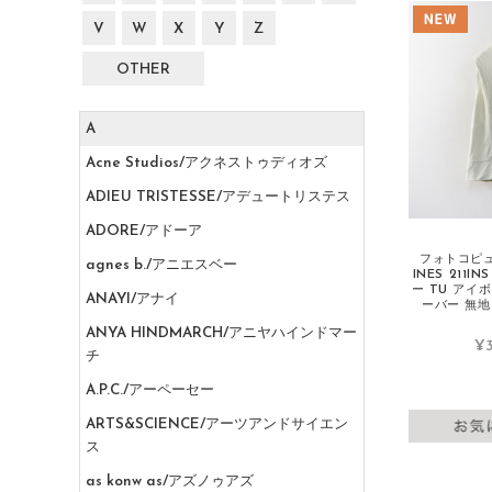
V
W
X
Y
Z
OTHER
A
Acne Studios/アクネストゥディオズ
ADIEU TRISTESSE/アデュートリステス
ADORE/アドーア
フォトコピュー
agnes b./アニエスベー
INES 211
ー TU アイ
ANAYI/アナイ
ーバー 無地【
ANYA HINDMARCH/アニヤハインドマー
¥3
チ
A.P.C./アーペーセー
ARTS&SCIENCE/アーツアンドサイエン
ス
as konw as/アズノゥアズ