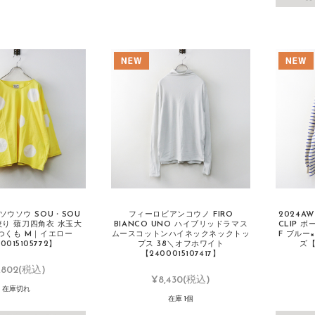
ソウソウ SOU・SOU
フィーロビアンコウノ FIRO
2024AW
絞り 薙刀四角衣 水玉大
BIANCO UNO ハイブリッドラマス
CLIP 
つくも M｜イエロー
ムースコットンハイネックネックトッ
F ブルー
0015105772】
プス 38＼オフホワイト
ズ【
【2400015107417】
,802
(税込)
¥8,430
(税込)
在庫切れ
在庫 1個