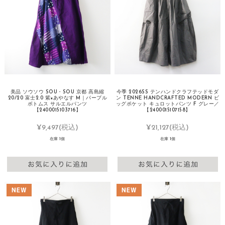
美品 ソウソウ SOU・SOU 京都 高島縮
今季 2026SS テンハンドクラフテッドモダ
20/20 富士2.0 紫×あやなす M｜パープル
ン TENNE HANDCRAFTED MODERN ビ
ボトムス サルエルパンツ
ッグポケット キュロットパンツ F グレー／
【2400015103716】
【2400015107158】
¥9,497
(税込)
¥21,127
(税込)
在庫 1個
在庫 1個