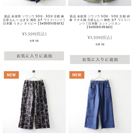
新品 未使用 ソウソウ SOU・SOU 京都 麻
新品 未使用 ソウソウ SOU・SOU 京都 綿
広形もんぺ はぎ丈 褐色 女F ワイドパンツ┃
麻 ラチネ織 方袋もんぺ 柳色 女F ワイドパ
日本製 リネン ネイビー【2400015102672】
ンツ┃日本製 コットンリネン
【2400015102665】
¥5,229
(税込)
¥5,229
(税込)
在庫 1個
在庫 1個