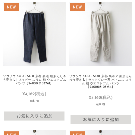
ソウソウ SOU・SOU 京都 裏毛 細形えんゆ
ソウソウ SOU・SOU 京都 裏ボア 細形えん
う穿き L｜ネイビー スリム 細 ウエストゴム
ゆう穿き L｜ライトグレー系 ボトムス スリ
パンツ【2400015103761】
ム 細 ウエストゴム パンツ
【2400015103754】
¥4,162
(税込)
¥4,162
(税込)
在庫 1個
在庫 1個