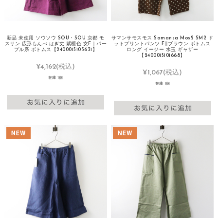
新品 未使用 ソウソウ SOU・SOU 京都 モ
サマンサモスモス Samansa Mos2 SM2 ド
スリン 広形もんぺ はぎ丈 紫檀色 女F｜パー
ットプリントパンツ F∥ブラウン ボトムス
プル系 ボトムス【2400015103631】
ロング イージー 水玉 ギャザー
【2400015101668】
¥4,162
(税込)
¥1,067
(税込)
在庫 1個
在庫 1個