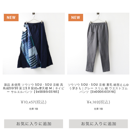
新品 未使用 ソウソウ SOU・SOU 京都 高
ソウソウ SOU・SOU 京都 裏毛 細形えんゆ
島縮20/20 富士2.0 留紺×摩天楼 M｜ネイビ
う穿き L｜グレー スリム 細 ウエストゴム
ー サルエルパンツ【2400015103785】
パンツ【2400015103778】
¥10,457
(税込)
¥4,162
(税込)
在庫 1個
在庫 1個