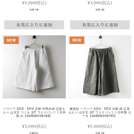
¥5,229
(税込)
¥3,095
(税込)
在庫 1個
在庫 1個
ソウソウ SOU・SOU 京都 伊勢木綿 広形も
極美品 ソウソウ SOU・SOU 京都 綿 広形
んぺ はぎ丈 つくも 女F ワイドパンツ┃日本
もんぺ はぎ丈 女F ワイドパンツ┃日本製 カ
製 白【2400015102788】
ーキ【2400015102795】
¥3,095
(税込)
¥5,229
(税込)
在庫切れ
在庫 1個