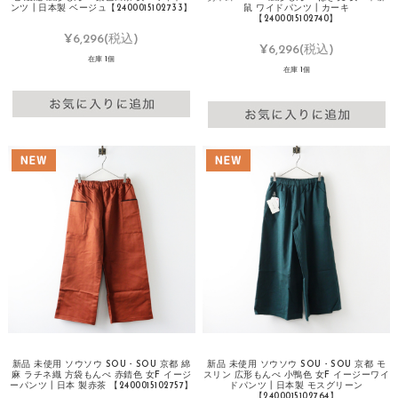
ンツ┃日本製 ベージュ【2400015102733】
鼠 ワイドパンツ┃カーキ
【2400015102740】
¥6,296
(税込)
¥6,296
(税込)
在庫 1個
在庫 1個
新品 未使用 ソウソウ SOU・SOU 京都 綿
新品 未使用 ソウソウ SOU・SOU 京都 モ
麻 ラチネ織 方袋もんぺ 赤錆色 女F イージ
スリン 広形もんぺ 小鴨色 女F イージーワイ
ーパンツ┃日本 製赤茶 【2400015102757】
ドパンツ┃日本製 モスグリーン
【2400015102764】