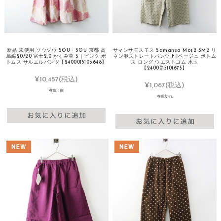
新品 未使用 ソウソウ SOU・SOU 京都 高
サマンサモスモス Samansa Mos2 SM2 リ
島縮20/20 富士2.0 かすみ草 S｜ピンク ボ
ネン混ストレートパンツ F∥ベージュ ボトム
トムス サルエルパンツ【2400015103648】
ス ロング ウエストゴム 水玉
【2400015101675】
¥10,457
(税込)
¥1,067
(税込)
在庫 1個
在庫切れ