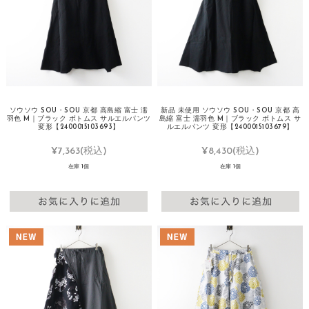
ソウソウ SOU・SOU 京都 高島縮 富士 濡
新品 未使用 ソウソウ SOU・SOU 京都 高
羽色 M｜ブラック ボトムス サルエルパンツ
島縮 富士 濡羽色 M｜ブラック ボトムス サ
変形【2400015103693】
ルエルパンツ 変形【2400015103679】
¥7,363
(税込)
¥8,430
(税込)
在庫 1個
在庫 1個