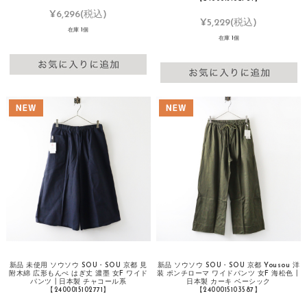
¥6,296
(税込)
¥5,229
(税込)
在庫 1個
在庫 1個
新品 未使用 ソウソウ SOU・SOU 京都 見
新品 ソウソウ SOU・SOU 京都 Yousou 洋
附木綿 広形もんぺ はぎ丈 濃墨 女F ワイド
装 ポンチローマ ワイドパンツ 女F 海松色┃
パンツ┃日本製 チャコール系
日本製 カーキ ベーシック
【2400015102771】
【2400015103587】