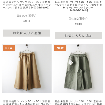
新品 未使用 ソウソウ SOU・SOU 京都 梳
新品 未使用 ソウソウ SOU・SOU 京都 ク
毛 方袋もんぺ 墨色 方袋もんぺ 女M イージ
ールマックス 斜子織 方袋もんぺ 消炭杢 女
ーパンツ┃日本製 黒系【2400015102702】
M イージーパンツ┃グレー
【2400015102719】
¥6,296
(税込)
¥4,162
(税込)
在庫 1個
在庫 1個
新品 未使用 ソウソウ SOU・SOU 京都 梳
新品 未使用 ソウソウ SOU・SOU 京都 伊
毛 綾編 広形もんぺ 桑色白茶 女F ワイドパ
勢木綿 20/20 広形もんぺ はぎ丈 女F 草柳