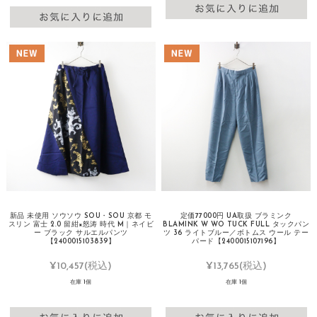
新品 未使用 ソウソウ SOU・SOU 京都 モ
定価77000円 UA取扱 ブラミンク
スリン 富士 2.0 留紺×怒涛 時代 M｜ネイビ
BLAMINK W WO TUCK FULL タックパン
ー ブラック サルエルパンツ
ツ 36 ライトブルー／ボトムス ウール テー
【2400015103839】
パード【2400015107196】
¥10,457
(税込)
¥13,765
(税込)
在庫 1個
在庫 1個