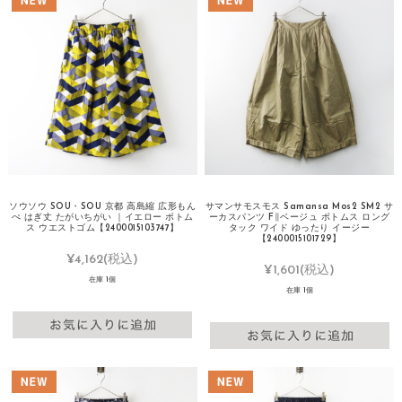
ソウソウ SOU・SOU 京都 高島縮 広形もん
サマンサモスモス Samansa Mos2 SM2 サ
ぺ はぎ丈 たがいちがい ｜イエロー ボトム
ーカスパンツ F∥ベージュ ボトムス ロング
ス ウエストゴム【2400015103747】
タック ワイド ゆったり イージー
【2400015101729】
¥4,162
(税込)
¥1,601
(税込)
在庫 1個
在庫 1個