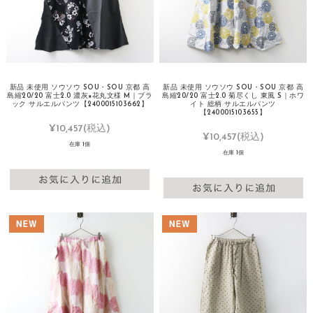
新品 未使用 ソウソウ SOU・SOU 京都 高
新品 未使用 ソウソウ SOU・SOU 京都 高
島縮20/20 富士2.0 濃灰×花丸文様 M｜ブラ
島縮20/20 富士2.0 菊尽くし 東風 S｜ホワ
ック サルエルパンツ【2400015103662】
イト 総柄 サルエルパンツ
【2400015103655】
¥10,457
(税込)
¥10,457
(税込)
在庫 1個
在庫 1個