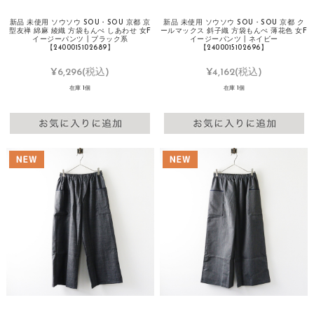
新品 未使用 ソウソウ SOU・SOU 京都 京
新品 未使用 ソウソウ SOU・SOU 京都 ク
型友禅 綿麻 綾織 方袋もんぺ しあわせ 女F
ールマックス 斜子織 方袋もんぺ 薄花色 女F
イージーパンツ┃ブラック系
イージーパンツ┃ネイビー
【2400015102689】
【2400015102696】
¥6,296
(税込)
¥4,162
(税込)
在庫 1個
在庫 1個