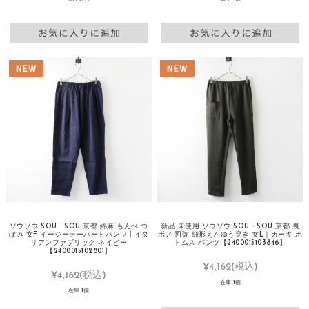
ソウソウ SOU・SOU 京都 綿麻 もんぺ つ
新品 未使用 ソウソウ SOU・SOU 京都 裏
ぼみ 女F イージーテーパードパンツ┃イタ
ボア 阿弥 細形えんゆう穿き 女L｜カーキ ボ
リアンファブリック ネイビー
トムス パンツ【2400015103846】
【2400015102801】
¥4,162
(税込)
¥4,162
(税込)
在庫 1個
在庫 1個