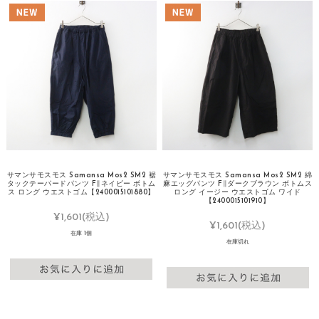
サマンサモスモス Samansa Mos2 SM2 裾
サマンサモスモス Samansa Mos2 SM2 綿
タックテーパードパンツ F∥ネイビー ボトム
麻エッグパンツ F∥ダークブラウン ボトムス
ス ロング ウエストゴム【2400015101880】
ロング イージー ウエストゴム ワイド
【2400015101910】
¥1,601
(税込)
¥1,601
(税込)
在庫 1個
在庫切れ