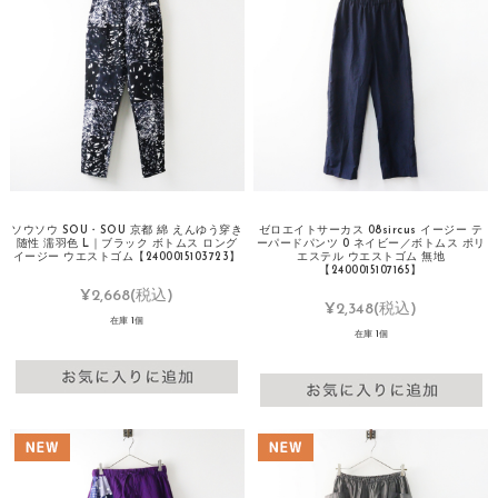
ソウソウ SOU・SOU 京都 綿 えんゆう穿き
ゼロエイトサーカス 08sircus イージー テ
随性 濡羽色 L｜ブラック ボトムス ロング
ーパードパンツ 0 ネイビー／ボトムス ポリ
イージー ウエストゴム【2400015103723】
エステル ウエストゴム 無地
【2400015107165】
¥2,668
(税込)
¥2,348
(税込)
在庫 1個
在庫 1個