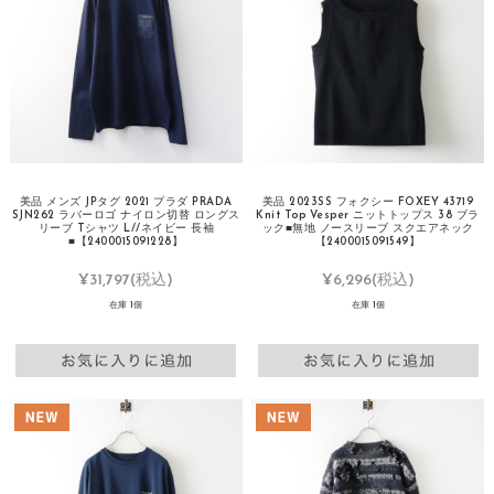
美品 メンズ JPタグ 2021 プラダ PRADA
美品 2023SS フォクシー FOXEY 43719
SJN262 ラバーロゴ ナイロン切替 ロングス
Knit Top Vesper ニットトップス 38 ブラ
リーブ Tシャツ L//ネイビー 長袖
ック■無地 ノースリーブ スクエアネック
■【2400015091228】
【2400015091549】
¥31,797
(税込)
¥6,296
(税込)
在庫 1個
在庫 1個