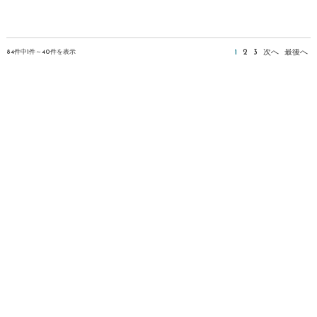
84件中1件～40件を表示
1
2
3
次へ
最後へ