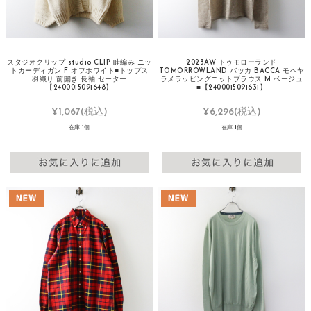
スタジオクリップ studio CLIP 畦編み ニッ
2023AW トゥモローランド
トカーディガン F オフホワイト■トップス
TOMORROWLAND バッカ BACCA モヘヤ
羽織り 前開き 長袖 セーター
ラメラッピングニットブラウス M ベージュ
【2400015091648】
■【2400015091631】
¥1,067
(税込)
¥6,296
(税込)
在庫 1個
在庫 1個