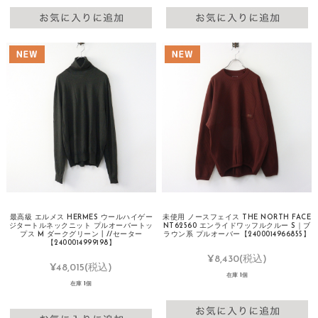
最高級 エルメス HERMES ウールハイゲー
未使用 ノースフェイス THE NORTH FACE
ジタートルネックニット プルオーバートッ
NT62560 エンライドワッフルクルー S｜ブ
プス M ダークグリーン┃//セーター
ラウン系 プルオーバー【2400014966855】
【2400014999198】
¥8,430
(税込)
¥48,015
(税込)
在庫 1個
在庫 1個