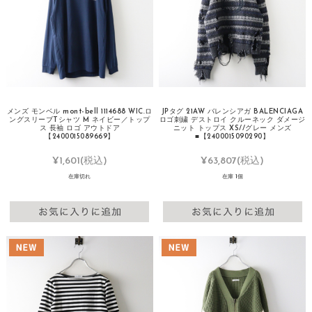
メンズ モンベル mont-bell 1114688 WIC.ロ
JPタグ 21AW バレンシアガ BALENCIAGA
ングスリーブTシャツ M ネイビー／トップ
ロゴ刺繍 デストロイ クルーネック ダメージ
ス 長袖 ロゴ アウトドア
ニット トップス XS//グレー メンズ
【2400015089669】
■【2400015090290】
¥1,601
(税込)
¥63,807
(税込)
在庫切れ
在庫 1個