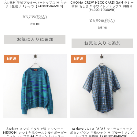
マル素材 半袖プルオーバートップス M キナ
CHOMA CREW NECK CARDIGAN ラミー
リ┃生成り Tシャツ【2400015066950】
苧麻 ちょま 2 ホワイト／トップス 羽織り
【2400015056890】
¥3,735
(税込)
¥6,296
(税込)
在庫 1個
在庫 1個
Archive メンズ イタリア製 ミッソーニ
Archive パパス PAPAS マドラスチェック
MISSONI カシミヤ混ウールシルクボーダー
ボタンダウン 半袖シャツ M ブルー┃メンズ
ニット トップス 44 グリーン┃セーター
トップス 男性用【2400015060620】