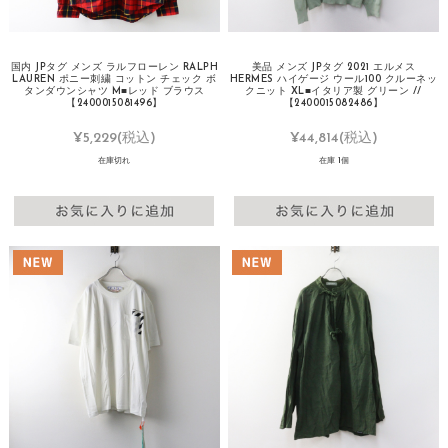
国内 JPタグ メンズ ラルフローレン RALPH
美品 メンズ JPタグ 2021 エルメス
LAUREN ポニー刺繍 コットン チェック ボ
HERMES ハイゲージ ウール100 クルーネッ
タンダウンシャツ M■レッド ブラウス
クニット XL■イタリア製 グリーン //
【2400015081496】
【2400015082486】
¥5,229
(税込)
¥44,814
(税込)
在庫切れ
在庫 1個