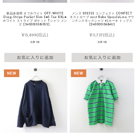
新品未使用 オフホワイト OFF-WHITE
メンズ 2023SS コンフェクト CONFECT
Diag-Stripe Pocket Slim S■S Tee XXL■
ネストローブ nest Robe UpcycleLino マウ
ホワイト ストライプ ポケット Tシャツ メン
ンテンスモックシャツ 4∥カーキ トップス
ズ【2400015081052】
【2400015068411】
¥15,899
(税込)
¥11,737
(税込)
在庫 1個
在庫 1個