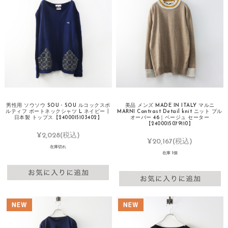
男性用 ソウソウ SOU・SOU ルコックスポ
美品 メンズ MADE IN ITALY マルニ
ルティフ ボートネックシャツ L ネイビー┃
MARNI Contrast Detail knit ニット プル
日本製 トップス【2400015103402】
オーバー 46｜ベージュ セーター
【2400015079110】
¥2,028
(税込)
¥20,167
(税込)
在庫切れ
在庫 1個