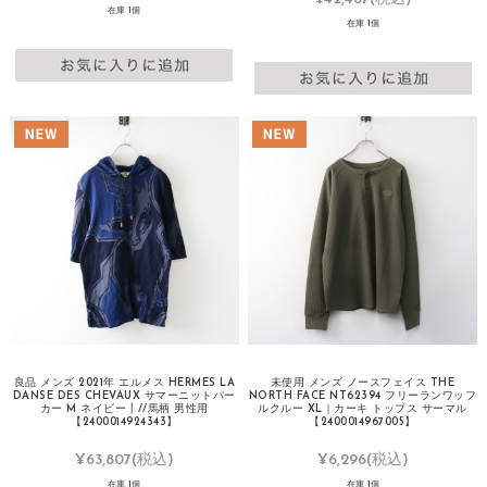
在庫 1個
在庫 1個
良品 メンズ 2021年 エルメス HERMES LA
未使用 メンズ ノースフェイス THE
DANSE DES CHEVAUX サマーニットパー
NORTH FACE NT62394 フリーランワッフ
カー M ネイビー┃//馬柄 男性用
ルクルー XL｜カーキ トップス サーマル
【2400014924343】
【2400014967005】
¥63,807
(税込)
¥6,296
(税込)
在庫 1個
在庫 1個