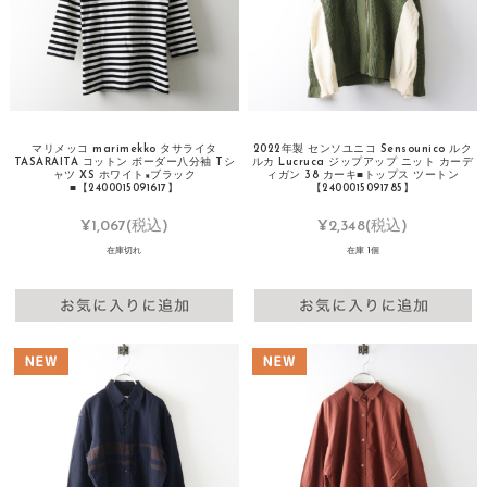
マリメッコ marimekko タサライタ
2022年製 センソユニコ Sensounico ルク
TASARAITA コットン ボーダー八分袖 Tシ
ルカ Lucruca ジップアップ ニット カーデ
ャツ XS ホワイト×ブラック
ィガン 38 カーキ■トップス ツートン
■【2400015091617】
【2400015091785】
¥1,067
(税込)
¥2,348
(税込)
在庫切れ
在庫 1個