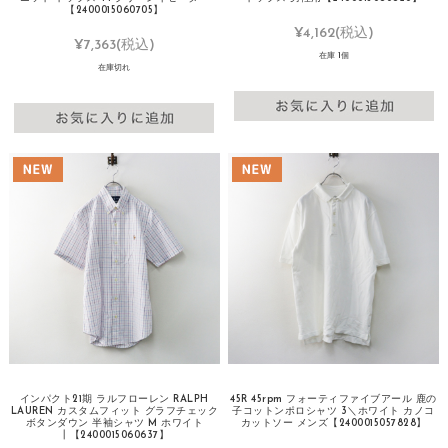
【2400015060705】
¥4,162
(税込)
¥7,363
(税込)
在庫 1個
在庫切れ
インパクト21期 ラルフローレン RALPH
45R 45rpm フォーティファイブアール 鹿の
LAUREN カスタムフィット グラフチェック
子コットンポロシャツ 3＼ホワイト カノコ
ボタンダウン 半袖シャツ M ホワイト
カットソー メンズ【2400015057828】
┃【2400015060637】