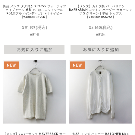
美品 メンズ タグ付き 2026SS フォーティフ
【メンズ】カナダ製 バーバリアン
ァイブアール 45R でこぼこニットソーの
BARBARIAN コットン ボーダー ラガーシャ
908馬プル（インディゴ） 4｜ネイビー
ツ S グリーン┃半袖 トップス
【2400015069517】
【2400015066967】
¥21,127
(税込)
¥4,162
(税込)
在庫 1個
在庫切れ
【メンズ】ハバーサック HAVERSACK サー
24SS メンズ バトナー BATONER Men