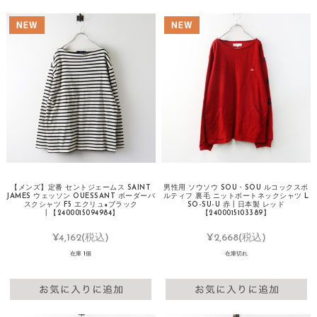
【メンズ】定番 セントジェームス SAINT
男性用 ソウソウ SOU・SOU ルコックスポ
JAMES ウェッソン OUESSANT ボーダーバ
ルティフ 裏毛 ニットボートネックシャツ L
スクシャツ F5 エクリュ×ブラック
SO-SU-U 赤┃日本製 レッド
┃【2400015094984】
【2400015103389】
¥4,162
(税込)
¥2,668
(税込)
在庫 1個
在庫切れ