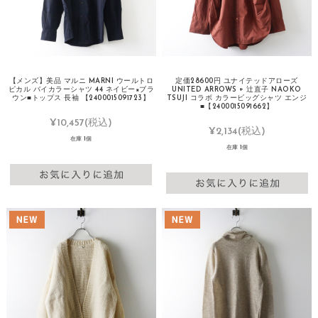
【メンズ】美品 マルニ MARNI ウールトロ
定価28600円 ユナイテッドアローズ
ピカル バイカラーシャツ 44 ネイビー×ブラ
UNITED ARROWS + 辻直子 NAOKO
ウン■トップス 長袖 【2400015091723】
TSUJI コラボ カラービッグシャツ エンジ
■【2400015091662】
¥10,457
(税込)
¥2,134
(税込)
在庫 1個
在庫 1個