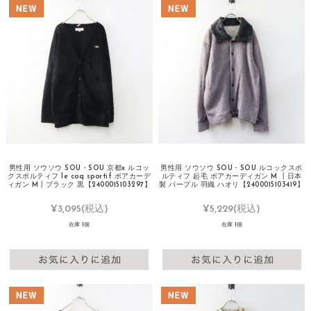
男性用 ソウソウ SOU・SOU 京都x ルコッ
男性用 ソウソウ SOU・SOU ルコックスポ
クスポルティフ le coq sportif ボアカーデ
ルティフ 起毛 ボアカーディガン M ┃日本
ィガン M┃ブラック 黒【2400015103297】
製 パープル 羽織 ハオリ【2400015103419】
¥3,095
(税込)
¥5,229
(税込)
在庫 1個
在庫 1個