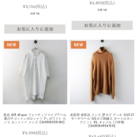
¥4,802
(税込)
¥2,134
(税込)
在庫 1個
在庫 1個
美品 45R 45rpm フォーティファイブアール
未使用 保管品 メンズ JPタグ グッチ GUCCI
鹿の子コットンポロシャツ 3＼ホワイト カ
モヘヤウール GGロゴ刺繍入 タートルネッ
ノコ カットソー メンズ【2400015057811】
クニット XL キャメル┃//伊製
【2400014924350】
¥6,296
(税込)
¥42,467
(税込)