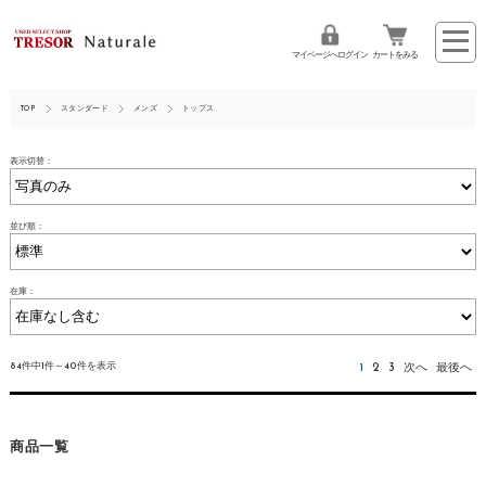
マイページへログイン
カートをみる
TOP
スタンダード
メンズ
トップス
表示切替：
並び順：
在庫：
84件中1件～40件を表示
1
2
3
次へ
最後へ
商品一覧