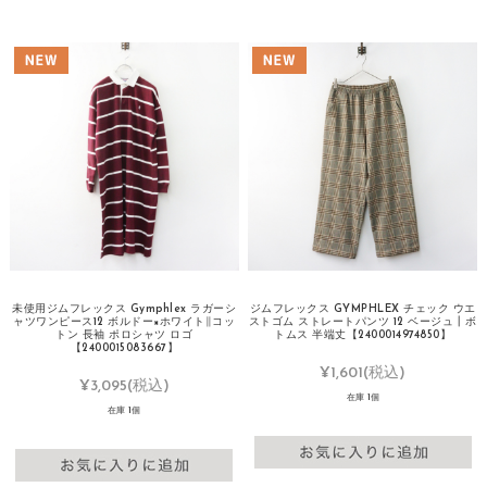
未使用ジムフレックス Gymphlex ラガーシ
ジムフレックス GYMPHLEX チェック ウエ
ャツワンピース12 ボルドー×ホワイト∥コッ
ストゴム ストレートパンツ 12 ベージュ┃ボ
トン 長袖 ポロシャツ ロゴ
トムス 半端丈【2400014974850】
【2400015083667】
¥1,601
(税込)
¥3,095
(税込)
在庫 1個
在庫 1個