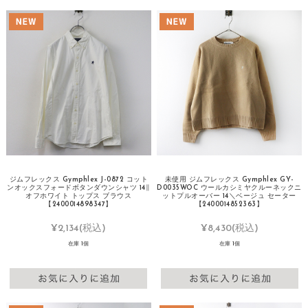
ジムフレックス Gymphlex J-0872 コット
未使用 ジムフレックス Gymphlex GY-
ンオックスフォードボタンダウンシャツ 14∥
D0035WOC ウールカシミヤクルーネックニ
オフホワイト トップス ブラウス
ットプルオーバー 14＼ベージュ セーター
【2400014898347】
【2400014852363】
¥2,134
(税込)
¥8,430
(税込)
在庫 1個
在庫 1個