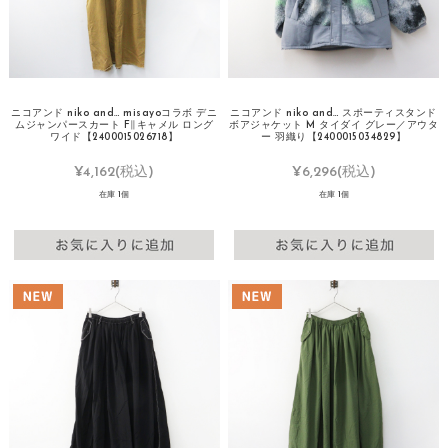
ニコアンド niko and… misayoコラボ デニ
ニコアンド niko and… スポーティスタンド
ムジャンパースカート F∥キャメル ロング
ボアジャケット M タイダイ グレー／アウタ
ワイド【2400015026718】
ー 羽織り【2400015034829】
¥4,162
(税込)
¥6,296
(税込)
在庫 1個
在庫 1個