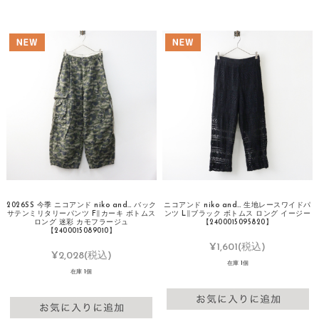
2026SS 今季 ニコアンド niko and… バック
ニコアンド niko and… 生地レースワイドパ
サテンミリタリーパンツ F∥カーキ ボトムス
ンツ L∥ブラック ボトムス ロング イージー
ロング 迷彩 カモフラージュ
【2400015095820】
【2400015089010】
¥1,601
(税込)
¥2,028
(税込)
在庫 1個
在庫 1個