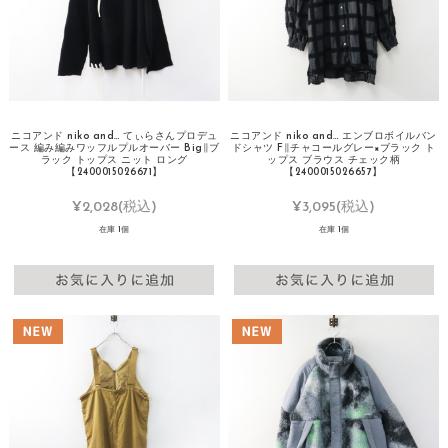
ニコアンド niko and… てぃらさんプロデュ
ニコアンド niko and… エンブロボイルバン
ース 編み編みワッフルプルオーバー Big∥ブ
ドシャツ F∥チャコールグレー×ブラック ト
ラック トップス ニット ロング
ップス ブラウス チェック柄
【2400015026671】
【2400015026657】
¥2,028
(税込)
¥3,095
(税込)
在庫 1個
在庫 1個