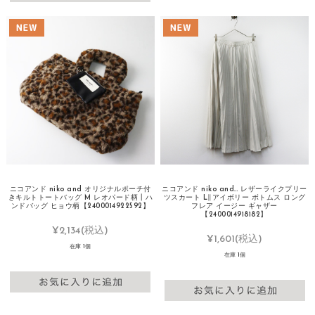
ニコアンド niko and オリジナルポーチ付
ニコアンド niko and… レザーライクプリー
きキルトトートバッグ M レオパード柄┃ハ
ツスカート L∥アイボリー ボトムス ロング
ンドバッグ ヒョウ柄【2400014922592】
フレア イージー ギャザー
【2400014918182】
¥2,134
(税込)
¥1,601
(税込)
在庫 1個
在庫 1個