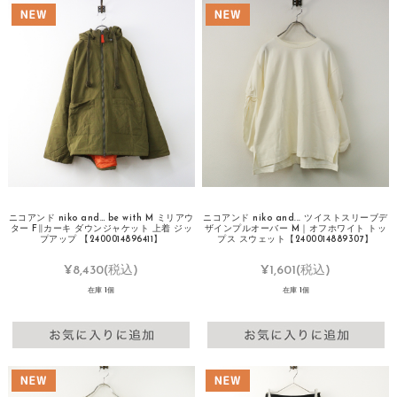
ニコアンド niko and… be with M ミリアウ
ニコアンド niko and... ツイストスリーブデ
ター F∥カーキ ダウンジャケット 上着 ジッ
ザインプルオーバー M｜オフホワイト トッ
プアップ 【2400014896411】
プス スウェット【2400014889307】
¥8,430
(税込)
¥1,601
(税込)
在庫 1個
在庫 1個