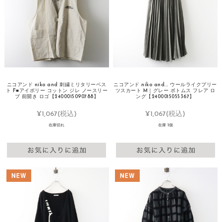
ニコアンド niko and 刺繍ミリタリーベス
ニコアンド niko and... ウールライクプリー
ト F■アイボリー コットン ジレ ノースリー
ツスカート M｜グレー ボトムス フレア ロ
ブ 前開き ロゴ【2400015090788】
ング【2400015055367】
¥1,067
(税込)
¥1,067
(税込)
在庫切れ
在庫 1個