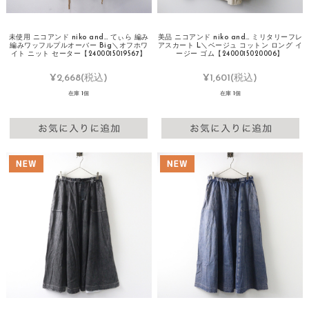
未使用 ニコアンド niko and… てぃら 編み
美品 ニコアンド niko and… ミリタリーフレ
編みワッフルプルオーバー Big＼オフホワ
アスカート L＼ベージュ コットン ロング イ
イト ニット セーター【2400015019567】
ージー ゴム【2400015020006】
¥2,668
(税込)
¥1,601
(税込)
在庫 1個
在庫 1個