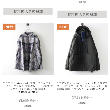
在庫 1個
ニコアンド niko and… ブリーチライクチェ
ニコアンド niko and… be with M ミリアウ
ックシャツ F∥パープルグレー トップス ブ
ター F∥チャコール コート ジャケット 上着
ラウス ワイド ゆったり 前開き
前開き 羽織り ブルゾン【2400015012155】
【2400015012162】
¥7,363
(税込)
¥1,601
(税込)
在庫切れ
在庫切れ