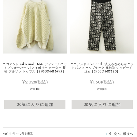
ニコアンド niko and… MA-1ディテールニッ
ニコアンド niko and… 洗えるなめらかニッ
トプルオーバー L∥アイボリー セーター 長
トパンツ M＼ブラック 幾何学 ジャガード
袖 ブルゾン トップス【2400014878943】
ゴム【2400014817720】
¥2,028
(税込)
¥1,601
(税込)
在庫 1個
在庫切れ
42件中1件～40件を表示
1
2
次へ
最後へ