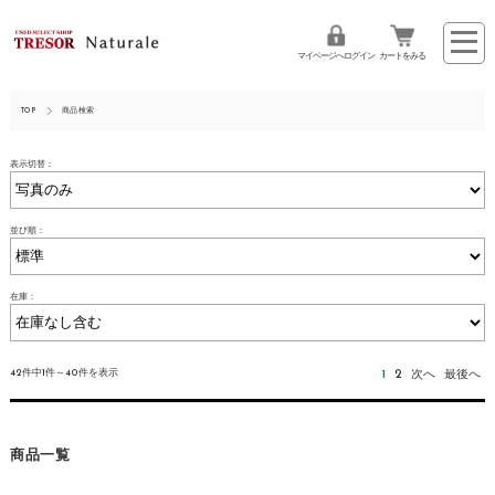
マイページへログイン
カートをみる
TOP
商品検索
表示切替：
並び順：
在庫：
42件中1件～40件を表示
1
2
次へ
最後へ
商品一覧