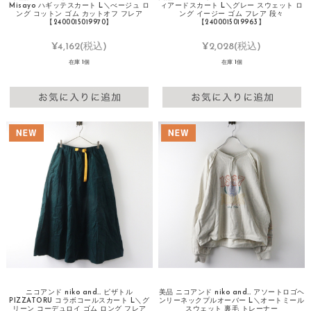
Misayo ハギッテスカート L＼べージュ ロ
ィアードスカート L＼グレー スウェット ロ
ング コットン ゴム カットオフ フレア
ング イージー ゴム フレア 段々
【2400015019970】
【2400015019963】
¥4,162
(税込)
¥2,028
(税込)
在庫 1個
在庫 1個
ニコアンド niko and… ピザトル
美品 ニコアンド niko and… アソートロゴヘ
PIZZATORU コラボコールスカート L＼グ
ンリーネックプルオーバー L＼オートミール
リーン コーデュロイ ゴム ロング フレア
スウェット 裏毛 トレーナー