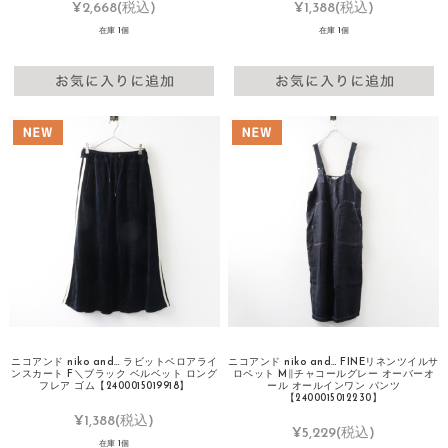
¥2,668
(税込)
¥1,388
(税込)
在庫 1個
在庫 1個
ニコアンド niko and… ラビットベロアライ
ニコアンド niko and… FINEリネンツイルサ
ンスカート F＼ブラック ベルベット ロング
ロペット M∥チャコールグレー オーバーオ
フレア ゴム【2400015019918】
ール オールインワン パンツ
【2400015012230】
¥1,388
(税込)
¥5,229
(税込)
在庫 1個