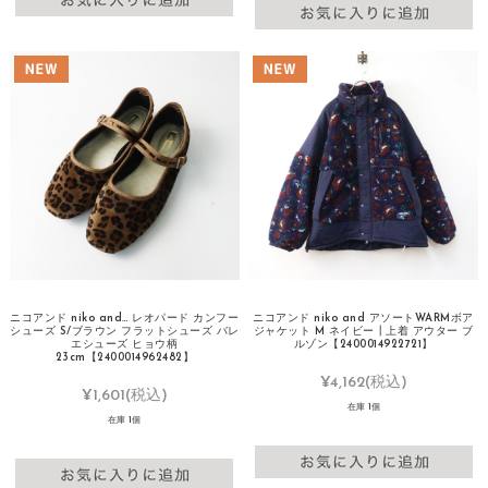
ニコアンド niko and… レオパード カンフー
ニコアンド niko and アソートWARMボア
シューズ S/ブラウン フラットシューズ バレ
ジャケット M ネイビー┃上着 アウター ブ
エシューズ ヒョウ柄
ルゾン【2400014922721】
23cm【2400014962482】
¥4,162
(税込)
¥1,601
(税込)
在庫 1個
在庫 1個