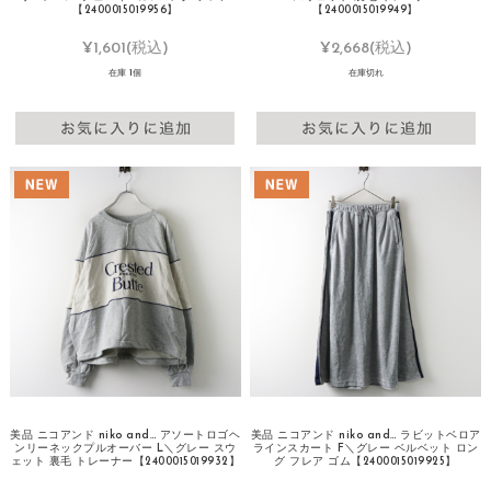
【2400015019956】
【2400015019949】
¥1,601
(税込)
¥2,668
(税込)
在庫 1個
在庫切れ
美品 ニコアンド niko and… アソートロゴヘ
美品 ニコアンド niko and… ラビットベロア
ンリーネックプルオーバー L＼グレー スウ
ラインスカート F＼グレー ベルベット ロン
ェット 裏毛 トレーナー【2400015019932】
グ フレア ゴム【2400015019925】