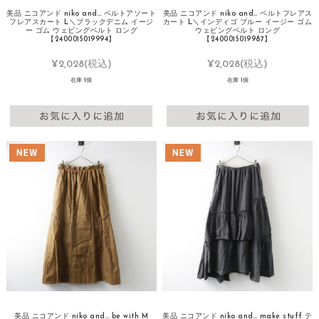
美品 ニコアンド niko and… ベルトアソート
美品 ニコアンド niko and… ベルトフレアス
フレアスカート L＼ブラックデニム イージ
カート L＼インディゴ ブルー イージー ゴム
ー ゴム ウェビングベルト ロング
ウェビングベルト ロング
【2400015019994】
【2400015019987】
¥2,028
(税込)
¥2,028
(税込)
在庫 1個
在庫 1個
美品 ニコアンド niko and… be with M
美品 ニコアンド niko and… make stuff テ