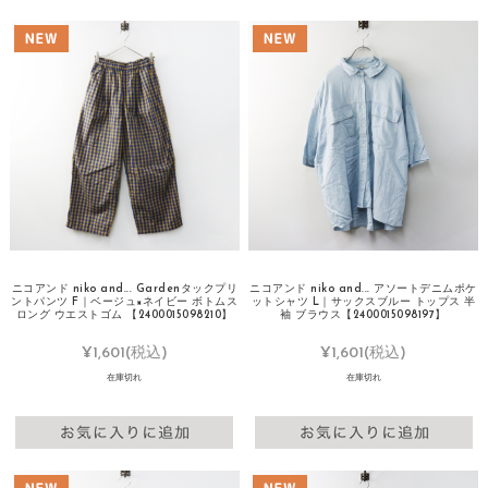
ニコアンド niko and... Gardenタックプリ
ニコアンド niko and... アソートデニムポケ
ントパンツ F｜ベージュ×ネイビー ボトムス
ットシャツ L｜サックスブルー トップス 半
ロング ウエストゴム 【2400015098210】
袖 ブラウス【2400015098197】
¥1,601
(税込)
¥1,601
(税込)
在庫切れ
在庫切れ