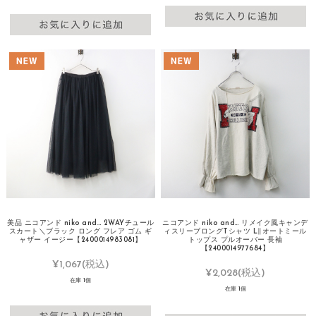
美品 ニコアンド niko and… 2WAYチュール
ニコアンド niko and… リメイク風キャンデ
スカート＼ブラック ロング フレア ゴム ギ
ィスリーブロングTシャツ L∥オートミール
ャザー イージー【2400014983081】
トップス プルオーバー 長袖
【2400014977684】
¥1,067
(税込)
¥2,028
(税込)
在庫 1個
在庫 1個