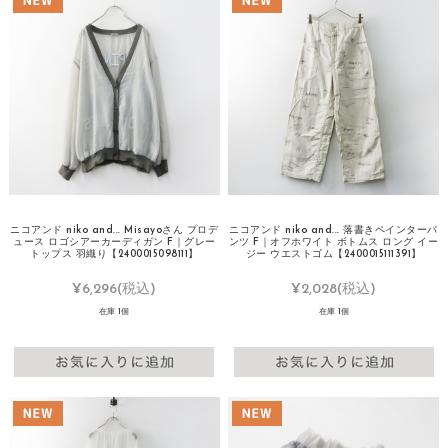
ニコアンド niko and... Misayoさん プロデ
ニコアンド niko and... 落書きペインターパ
ュース ロゴシアーカーディガン F｜グレー
ンツ F｜オフホワイト ボトムス ロング イー
トップス 羽織り【2400015098111】
ジー ウエストゴム【2400015111391】
¥6,296
(税込)
¥2,028
(税込)
在庫 1個
在庫 1個