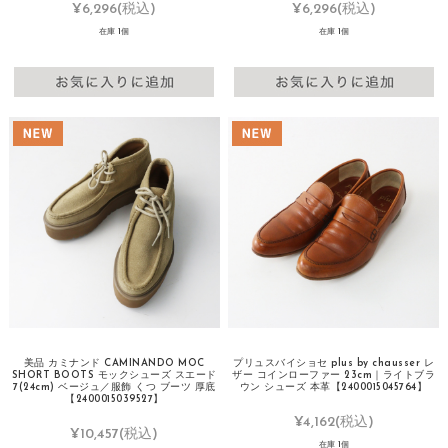
¥6,296
(税込)
¥6,296
(税込)
在庫 1個
在庫 1個
美品 カミナンド CAMINANDO MOC
プリュスバイショセ plus by chausser レ
SHORT BOOTS モックシューズ スエード
ザー コインローファー 23cm｜ライトブラ
7(24cm) ベージュ／服飾 くつ ブーツ 厚底
ウン シューズ 本革【2400015045764】
【2400015039527】
¥4,162
(税込)
¥10,457
(税込)
在庫 1個