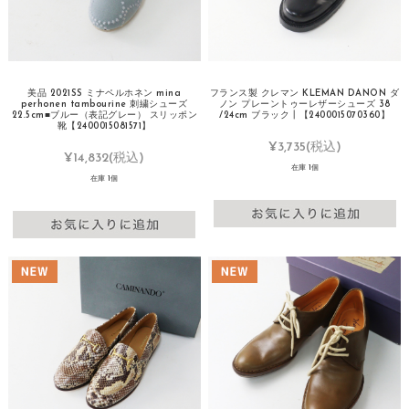
美品 2021SS ミナペルホネン mina
フランス製 クレマン KLEMAN DANON ダ
perhonen tambourine 刺繍シューズ
ノン プレーントゥーレザーシューズ 38
22.5cm■ブルー（表記グレー） スリッポン
/24cm ブラック┃【2400015070360】
靴【2400015081571】
¥3,735
(税込)
¥14,832
(税込)
在庫 1個
在庫 1個