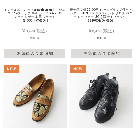
ミナペルホネン mina perhonen Jill シュ
極美品 定価23100円 ヒールグリップ付き ハ
ーズ 38■ブラック 牛革 カーフ 24cm ロー
ンター HUNTER リファインド グロス ペニ
ファー レザー 本革 フラット
ー ローファー UK4(23cm) ブラック／
【2400014978704】
【2400015059266】
¥11,631
(税込)
¥8,430
(税込)
在庫 1個
在庫 1個