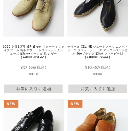
2020 定価8.3万 45R 45rpm フォーティファ
セリーヌ CELINE ジュートソール エスパド
イブアール 馬革スウェードクラッシックシ
リーユ フラットシューズ アンクルベルト付
ューズ 23cm■ベージュ 靴 レザー
き 36■ブラック 23cm フィービー期
【2400015091365】
【2400015091464】
¥27,636
(税込)
¥10,457
(税込)
在庫 1個
在庫切れ