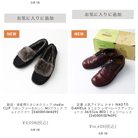
在庫 1個
新品・未使用スタジオクリップ studio
定番 人気アイテム ナオト NAOTO
CLIP リボンファーモカシン M∥ブラック フ
DANIELA ダニエラ レザーレースアップシ
ェイクファー【2400015041629】
ューズ 36/23cm RED┃チェリーレッド
【2400015029429】
¥2,028
(税込)
¥14,405
(税込)
在庫 1個
在庫 1個