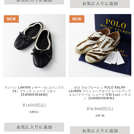
ランバン LANVIN レザー バレエパンプス
ポロ ラルフローレン POLO RALPH
36｜ブラック シューズ リボン
LAUREN プリントヘアカーフ レースアップ
【2400015026848】
エスパドリーユ シューズ 7(25.5cm) ハラコ
／【2400015028194】
¥1,601
(税込)
¥16,966
(税込)
在庫切れ
在庫 1個