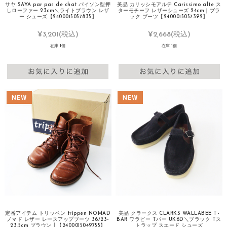
サヤ SAYA par pas de chat パイソン型押
美品 カリッシモアルテ Carissimo alte ス
しローファー 23cm＼ライトブラウン レザ
ターモチーフ レザーシューズ 24cm｜ブラ
ー シューズ【2400015057835】
ック ブーツ【2400015057392】
¥3,201
(税込)
¥2,668
(税込)
在庫 1個
在庫 1個
定番アイテム トリッペン trippen NOMAD
美品 クラークス CLARKS WALLABEE T-
ノマド レザー レースアップブーツ 36/23-
BAR ワラビー Tバー UK6D＼ブラック Tス
23.5cm ブラウン┃【2400015049755】
トラップ スエード シューズ