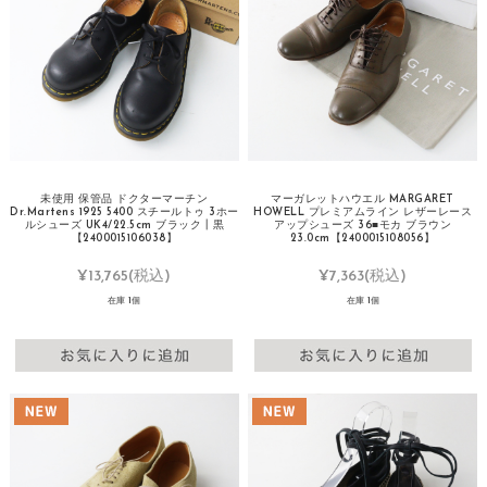
未使用 保管品 ドクターマーチン
マーガレットハウエル MARGARET
Dr.Martens 1925 5400 スチールトゥ 3ホー
HOWELL プレミアムライン レザーレース
ルシューズ UK4/22.5cm ブラック┃黒
アップシューズ 36■モカ ブラウン
【2400015106038】
23.0cm【2400015108056】
¥13,765
(税込)
¥7,363
(税込)
在庫 1個
在庫 1個