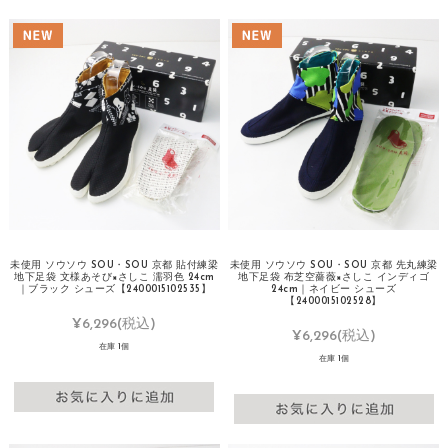
未使用 ソウソウ SOU・SOU 京都 貼付練梁
未使用 ソウソウ SOU・SOU 京都 先丸練梁
地下足袋 文様あそび×さしこ 濡羽色 24cm
地下足袋 布芝空薔薇×さしこ インディゴ
｜ブラック シューズ【2400015102535】
24cm｜ネイビー シューズ
【2400015102528】
¥6,296
(税込)
¥6,296
(税込)
在庫 1個
在庫 1個