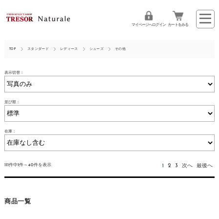
マイページへログイン
カートをみる
TOP
スタンダード
レディース
シューズ
その他
表示切替：
並び順：
在庫：
111件中1件～40件を表示
1
2
3
次へ
最後へ
商品一覧