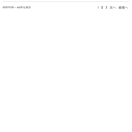
111件中1件～40件を表示
1
2
3
次へ
最後へ