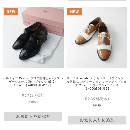
ペルティ二 Pertini クロコ型押しxハラコ レ
マドラス madras リカバリーメタインソー
ザーシューズ 36＼ブラック 23.0～
ル搭載 コンビネーション レースアップシュ
23.5cm【2400015031569】
ーズ 23.5cm＼ブラウンxアイボリー
【2400015031552】
¥3,735
(税込)
¥2,028
(税込)
在庫切れ
在庫 1個