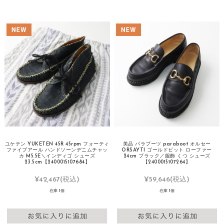
ユケテン YUKETEN 45R 45rpm フォーティ
美品 パラブーツ paraboot オルセー
ファイブアール ハンドソーンデニムチャッ
ORSAYTI ゴールドビット ローファー
カ M5.5E＼インディゴ シューズ
24cm ブラック／服飾 くつ シューズ
23.5cm【2400015107684】
【2400015107264】
¥42,467
(税込)
¥59,646
(税込)
在庫 1個
在庫 1個