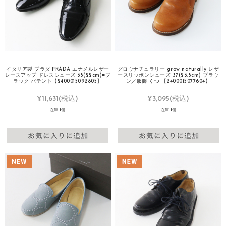
イタリア製 プラダ PRADA エナメルレザー
グロウナチュラリー grow naturally レザ
レースアップ ドレスシューズ 35(22cm)■ブ
ースリッポンシューズ 37(23.5cm) ブラウ
ラック パテント【2400015092805】
ン／服飾 くつ 【2400015077604】
¥11,631
(税込)
¥3,095
(税込)
在庫 1個
在庫 1個