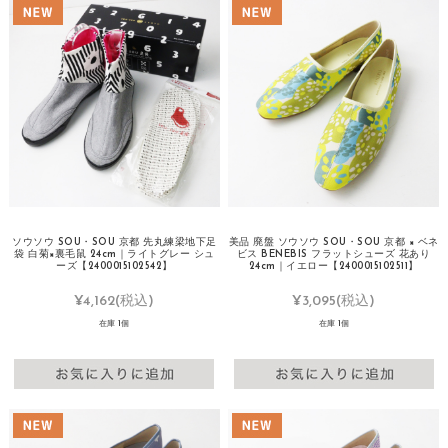
ソウソウ SOU・SOU 京都 先丸練梁地下足
美品 廃盤 ソウソウ SOU・SOU 京都 × ベネ
袋 白菊×裏毛鼠 24cm｜ライトグレー シュ
ビス BENEBIS フラットシューズ 花あり
ーズ【2400015102542】
24cm｜イエロー【2400015102511】
¥4,162
(税込)
¥3,095
(税込)
在庫 1個
在庫 1個