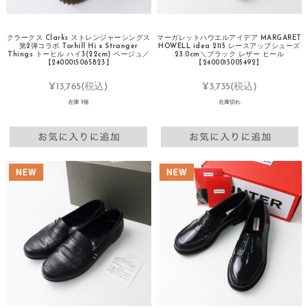
クラークス Clarks ストレンジャーシングス
マーガレットハウエルアイデア MARGARET
第2弾コラボ Torhill Hi x Stranger
HOWELL idea 2115 レースアップシューズ
Things トーヒル ハイ3(22cm) ベージュ／
23.0cm＼ブラック レザー ヒール
【2400015065823】
【2400015005492】
¥13,765
(税込)
¥3,735
(税込)
在庫 1個
在庫切れ