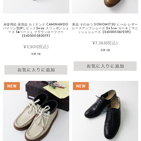
未使用品 保管品 カミナンド CAMINANDO
美品 そのみつ SONOMITSU ヒール レザー
パイソン型押しビット2way スリッポンシュ
レースアップシューズ 24.5cm カーキ┃マニ
ーズ 5■ベージュ ブラウンローファー
ッシュシューズ【2400015067209】
【2400015080079】
¥7,363
(税込)
¥3,201
(税込)
在庫 1個
在庫 1個