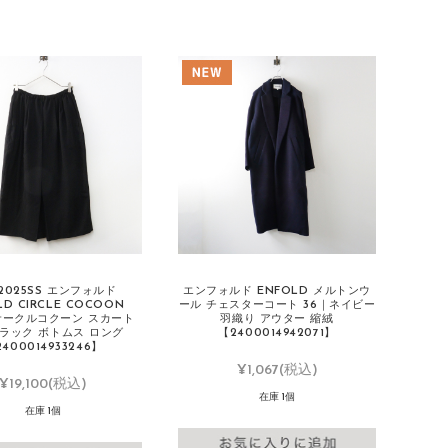
2025SS エンフォルド
エンフォルド ENFOLD メルトンウ
LD CIRCLE COCOON
ール チェスターコート 36｜ネイビー
 サークルコクーン スカート
羽織り アウター 縮絨
ブラック ボトムス ロング
【2400014942071】
400014933246】
¥1,067
(税込)
¥19,100
(税込)
在庫 1個
在庫 1個