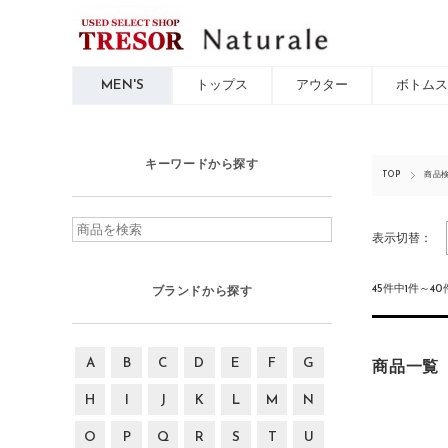
MEN'S
トップス
アウター
ボトムス
キーワードから探す
TOP
商品
表示切替：
45件中1件～4
ブランドから探す
A
B
C
D
E
F
G
商品一覧
H
I
J
K
L
M
N
O
P
Q
R
S
T
U