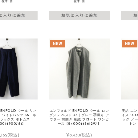
在庫 1個
在庫 1個
ENFOLD ウール リネ
エンフォルド ENFOLD ウール ロン
美品 エン
 ワイドパンツ 36｜ネ
グジレ ベスト 38｜グレー 羽織り ア
イストCO
スラックス ボトムス
ウター 前開き 縮絨 フロート ワンピ
ック ノ
0014900781】
ース【2400014861297】
トン【
,162
(税込)
¥8,430
(税込)