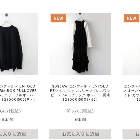
エンフォルド ENFOLD
2023AW エンフォルド ENFOLD
エンフォル
RM BOX PULLOVER
PEツイル シャツスリーブドレスワン
ン オーバ
ム ニットプルオーバー
ピース 36｜ブラック ホワイト 長袖
イド ガウ
2400015033914】
【2400015004488】
【2
,457
(税込)
¥13,765
(税込)
在庫 1個
在庫 1個