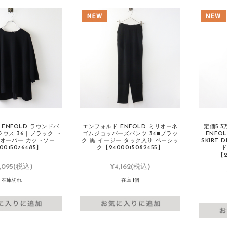
ENFOLD ラウンドバ
エンフォルド ENFOLD ミリオーネ
定価5.3
ウス 36｜ブラック ト
ゴムジョッパーズパンツ 34■ブラッ
ENFO
ルオーバー カットソー
ク 黒 イージー タック入り ベーシッ
SKIRT
0015076485】
ク【2400015082455】
ド
【2
,095
(税込)
¥4,162
(税込)
在庫切れ
在庫 1個