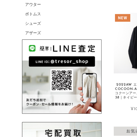
アウター
CANADA GOOSE/カナダグース
ボトムス
CELINE/セリーヌ
シューズ
CHANEL/シャネル
アザーズ
cheer/チアー
chimala/チマラ
Charpentier de Vaisseau/シャルパンテ
ィエドゥヴェッソ
Christian Louboutin/クリスチャンルブ
タン
COMME des GARCONS HOMME/コム
2022AW 
COCOON-A
デギャルソンオム
コクーンアー
38｜ネイビー【
COMME des GARCONS/コムデギャル
ソン
¥10
CONVERSE/コンバース
D
DANIELAGREGIS/ダニエラグレジス