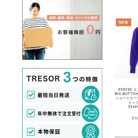
DANTON/ダントン
Deuxieme Classe/ドゥーズィエムクラス
Dior/ディオール
Dolce&Gabbana/ドルチェ＆ガッバーナ
dosa/ドーサ
Dr.Martens/ドクターマーチン
Drawer/ドゥロワー
Dsquared2/ディースクエアード
DUVETICA/デュベティカ
2025SS 
E
BIG-BUTTO
ショートカー
トッ
ebagos/エバゴス
【240
ENFOLD/エンフォルド
¥15
ENGINEERED GARMENTS/エンジニア
ドガーメンツ