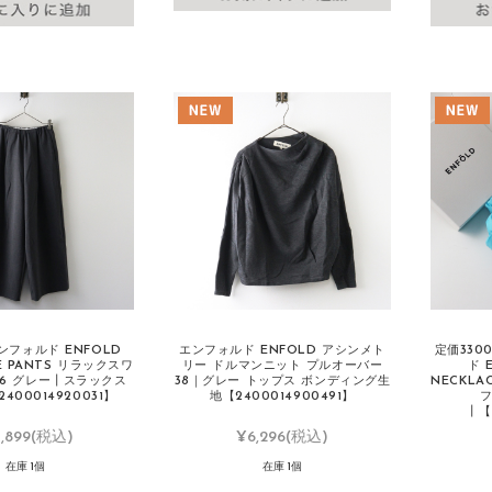
エンフォルド ENFOLD
エンフォルド ENFOLD アシンメト
定価330
DE PANTS リラックスワ
リー ドルマンニット プルオーバー
ド 
36 グレー┃スラックス
38｜グレー トップス ボンディング生
NECKL
400014920031】
地【2400014900491】
フ
┃【
,899
(税込)
¥6,296
(税込)
在庫 1個
在庫 1個