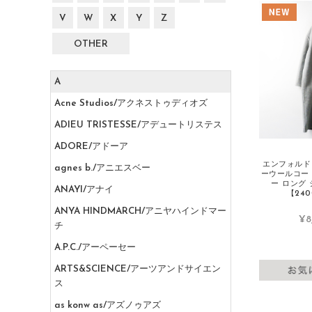
V
W
X
Y
Z
OTHER
A
Acne Studios/アクネストゥディオズ
ADIEU TRISTESSE/アデュートリステス
ADORE/アドーア
エンフォルド 
agnes b./アニエスベー
ーウールコート
ー ロング
ANAYI/アナイ
【240
ANYA HINDMARCH/アニヤハインドマー
¥8
チ
A.P.C./アーペーセー
ARTS&SCIENCE/アーツアンドサイエン
ス
as konw as/アズノゥアズ