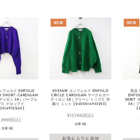
エンフォルド ENFOLD
2025AW エンフォルド ENFOLD
美品 
N SHORT-CARDIGAN
CIRCLE CARDIGAN サークルカー
ENFO
ディガン 38｜パープル
ディガン 38｜グリーン トップス 羽
SKIRT
プス クロップド
織り ニット【2400014933253】
38｜
0014933260】
【2
¥13,765
(税込)
,899
(税込)
在庫 1個
在庫 1個