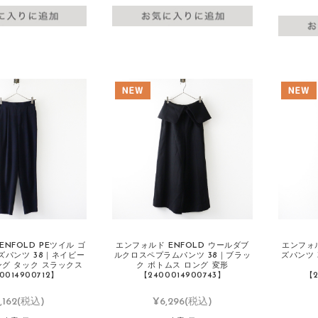
NFOLD PEツイル ゴ
エンフォルド ENFOLD ウールダブ
エンフォル
ズパンツ 38｜ネイビー
ルクロスペプラムパンツ 38｜ブラッ
ズパンツ 
ング タック スラックス
ク ボトムス ロング 変形
0014900712】
【2400014900743】
【2
,162
(税込)
¥6,296
(税込)