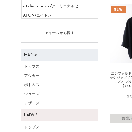
atelier naruse/アトリエナルセ
ATON/エイトン
AURALEE/オーラリー
アイテムから探す
B
BASCO/バスコ
BALENCIAGA/バレンシアガ
MEN'S
BEAMS/ビームス
トップス
Beautiful People/ビューティフルピープ
エンフォルド 
アウター
ル
ックジップブラ
ップス プ
ボトムス
BIRKENSTOCK/ビルケンシュトック
【240
シューズ
BLAMINK/ブラミンク
¥3
アザーズ
BLUE LABEL CRESTBRIDGE/ブルーレ
ーベルクレストブリッジ
LADY'S
Burberry/バーバリー
トップス
C