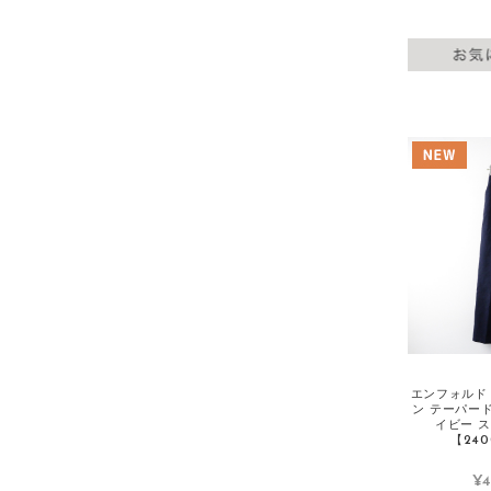
INGEBORG/インゲボルグ
ISABEL MARANT/イザベルマラン
ISSEY MIYAKE/イッセイミヤケ
J
J&M Davidson/J&Mデヴィッドソン
Jane Marple/ジェーンマープル
JIL SANDER/ジルサンダー
Johanna Gullichsen/ヨハンナグリクセ
ン
JOHNBULL/ジョンブル
JOHN SMEDLEY/ジョンスメドレー
Johnstons/ジョンストンズ
エンフォルド 
ン テーパード
JOURNAL STANDARD/ジャーナルスタ
イビー 
ンダード
【240
JUNYA WATANABE/ジュンヤワタナベ
¥4