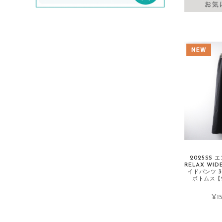
evam eva/エヴァムエヴァ
F
FABIO RUSCONI/ファビオルスコーニ
Faliero Sarti/ファリエロサルティ
FENDI/フェンディ
fog linen work/フォグリネンワーク
FOXEY/フォクシー
FRAMeWORK/フレームワーク
G
GALLEGO DESPORTES/ギャレゴデス
ポート
2025SS 
RELAX WI
GASA/ガサ
イドパンツ 
ボトムス【2
Gauze#/ガーゼ
GOLDEN GOOSE/ゴールデングース
¥15
GRANDMA MAMA DAUGHTER/グラン
マママドーダー