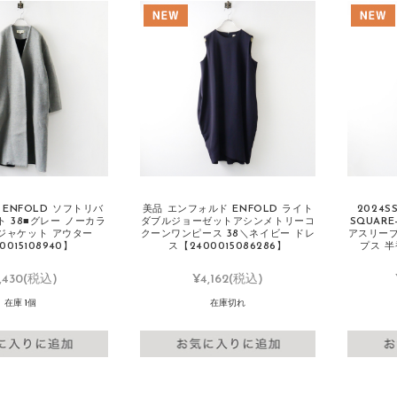
ENFOLD ソフトリバ
美品 エンフォルド ENFOLD ライト
2024S
 38■グレー ノーカラ
ダブルジョーゼットアシンメトリーコ
SQUARE
 ジャケット アウター
クーンワンピース 38＼ネイビー ドレ
アスリーブ
0015108940】
ス【2400015086286】
プス 半
,430
(税込)
¥4,162
(税込)
在庫 1個
在庫切れ