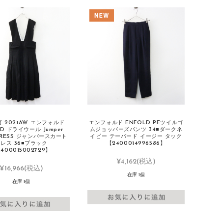
万 2021AW エンフォルド
エンフォルド ENFOLD PEツイルゴ
LD ドライウール Jumper
ムジョッパーズパンツ 34■ダークネ
 DRESS ジャンパースカート
イビー テーパード イージー タック
レス 36■ブラック
【2400014996586】
400015002729】
¥4,162
(税込)
¥16,966
(税込)
在庫 1個
在庫 1個