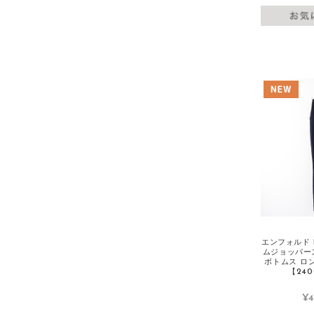
GUCCI/グッチ
Gymphlex/ジムフレックス
H
HARVESTY/ハーベスティ
Henry Beguelin/エンリーベグリン
HENRY CUIR/アンリークイール
HERMES/エルメス
HERNO/ヘルノ
HERVE CHAPELIER/エルベシャプリエ
HOUSE OF LOTUS/ハウスオブロータス
Hug O WaR/ハグオーワー
エンフォルド E
ムジョッパー
HYKE/ハイク
ボトムス ロ
【240
I
¥4
IENA/イエナ