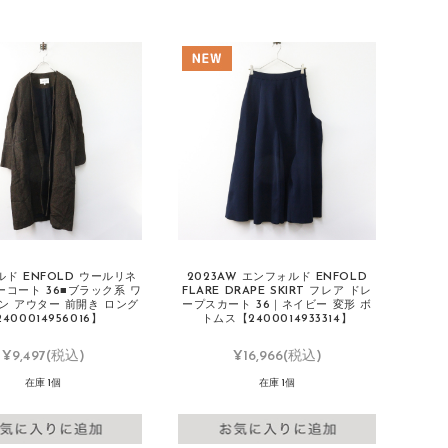
ド ENFOLD ウールリネ
2023AW エンフォルド ENFOLD
ーコート 36■ブラック系 ワ
FLARE DRAPE SKIRT フレア ドレ
ン アウター 前開き ロング
ープスカート 36｜ネイビー 変形 ボ
400014956016】
トムス【2400014933314】
¥9,497
(税込)
¥16,966
(税込)
在庫 1個
在庫 1個