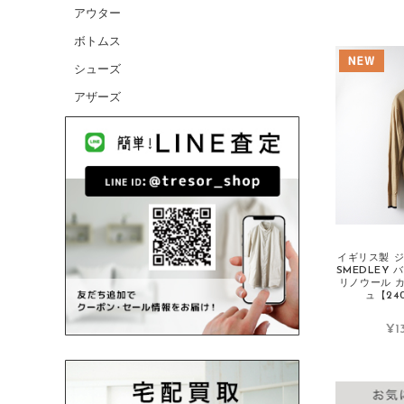
アウター
CANADA GOOSE/カナダグース
ボトムス
CELINE/セリーヌ
シューズ
CHANEL/シャネル
アザーズ
cheer/チアー
chimala/チマラ
Charpentier de Vaisseau/シャルパンテ
ィエドゥヴェッソ
Christian Louboutin/クリスチャンルブ
タン
COMME des GARCONS HOMME/コム
イギリス製 ジ
デギャルソンオム
SMEDLEY 
リノウール 
ュ【240
COMME des GARCONS/コムデギャル
ソン
¥1
CONVERSE/コンバース
D
DANIELAGREGIS/ダニエラグレジス