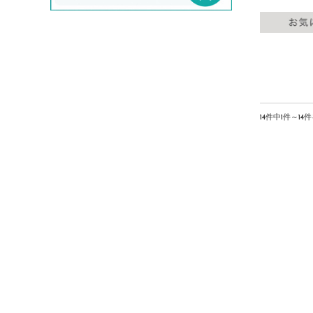
evam eva/エヴァムエヴァ
F
FABIO RUSCONI/ファビオルスコーニ
Faliero Sarti/ファリエロサルティ
FENDI/フェンディ
fog linen work/フォグリネンワーク
14件中1件～14
FOXEY/フォクシー
FRAMeWORK/フレームワーク
G
GALLEGO DESPORTES/ギャレゴデス
ポート
GASA/ガサ
Gauze#/ガーゼ
GOLDEN GOOSE/ゴールデングース
GRANDMA MAMA DAUGHTER/グラン
マママドーダー