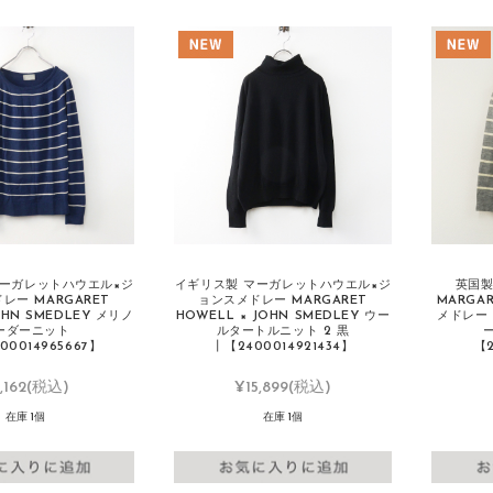
マーガレットハウエル×ジ
イギリス製 マーガレットハウエル×ジ
英国製
レー MARGARET
ョンスメドレー MARGARET
MARGA
OHN SMEDLEY メリノ
HOWELL × JOHN SMEDLEY ウー
メドレー 
ーダーニット
ルタートルニット 2 黒
00014965667】
┃【2400014921434】
【2
,162
(税込)
¥15,899
(税込)
在庫 1個
在庫 1個