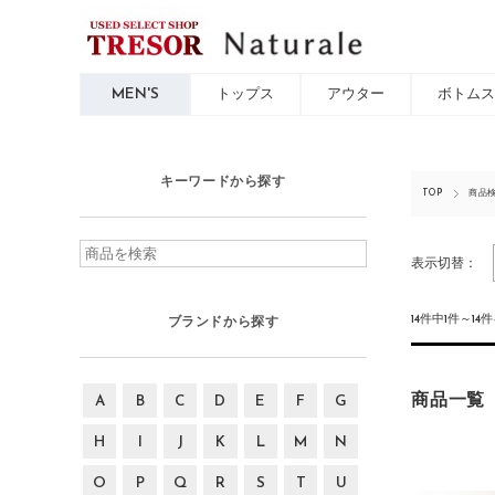
MEN'S
トップス
アウター
ボトムス
キーワードから探す
TOP
商品
表示切替：
14件中1件～14
ブランドから探す
商品一覧
A
B
C
D
E
F
G
H
I
J
K
L
M
N
O
P
Q
R
S
T
U