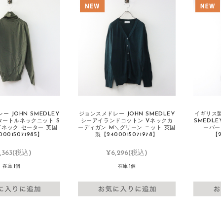
 JOHN SMEDLEY
ジョンスメドレー JOHN SMEDLEY
イギリス製
タートルネックニット S
シーアイランドコットン Vネックカ
SMEDL
イネック セーター 英国
ーディガン M＼グリーン ニット 英国
ーバー
0015071985】
製【2400015071978】
【2
,363
(税込)
¥6,296
(税込)
在庫 1個
在庫 1個