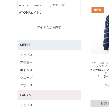
atelier naruse/アトリエナルセ
ATON/エイトン
AURALEE/オーラリー
アイテムから探す
B
BASCO/バスコ
BALENCIAGA/バレンシアガ
MEN'S
BEAMS/ビームス
トップス
Beautiful People/ビューティフルピープ
アウター
イギリス製 
ル
ョンスメド
HOWELL×J
ボトムス
BIRKENSTOCK/ビルケンシュトック
ボ
2┃【24
シューズ
BLAMINK/ブラミンク
アザーズ
¥4
BLUE LABEL CRESTBRIDGE/ブルーレ
ーベルクレストブリッジ
LADY'S
Burberry/バーバリー
トップス
C