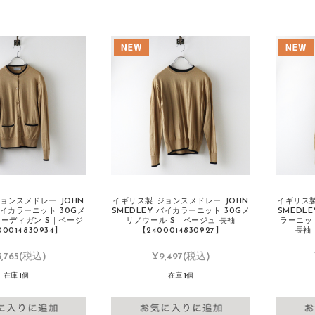
ョンスメドレー JOHN
イギリス製 ジョンスメドレー JOHN
イギリス製
バイカラーニット 30Gメ
SMEDLEY バイカラーニット 30Gメ
SMEDLE
カーディガン S｜ベージ
リノウール S｜ベージュ 長袖
ラーニッ
0014830934】
【2400014830927】
長袖【
3,765
(税込)
¥9,497
(税込)
在庫 1個
在庫 1個