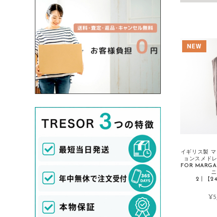
DANTON/ダントン
Deuxieme Classe/ドゥーズィエムクラス
Dior/ディオール
Dolce&Gabbana/ドルチェ＆ガッバーナ
dosa/ドーサ
Dr.Martens/ドクターマーチン
Drawer/ドゥロワー
Dsquared2/ディースクエアード
DUVETICA/デュベティカ
E
イギリス製 
ョンスメドレー
ebagos/エバゴス
FOR MARG
ニ
ENFOLD/エンフォルド
2┃【24
ENGINEERED GARMENTS/エンジニア
¥5
ドガーメンツ