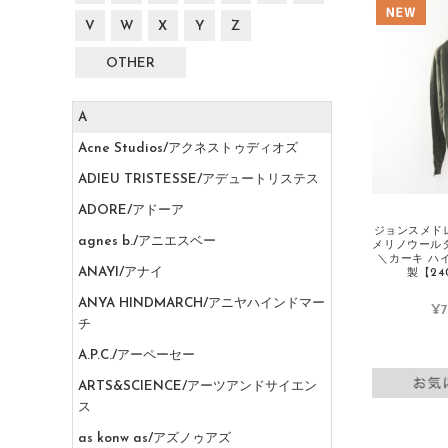
V
W
X
Y
Z
OTHER
A
Acne Studios/アクネストゥディオズ
ADIEU TRISTESSE/アデュートリステス
ADORE/アドーア
ジョンスメドレー
agnes b./アニエスベー
メリノウール
＼カーキ ハ
ANAYI/アナイ
製【240
ANYA HINDMARCH/アニヤハインドマー
¥7
チ
A.P.C./アーペーセー
ARTS&SCIENCE/アーツアンドサイエン
ス
as konw as/アズノゥアズ