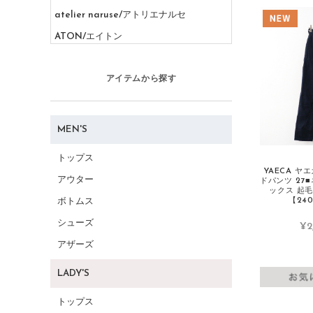
atelier naruse/アトリエナルセ
ATON/エイトン
AURALEE/オーラリー
アイテムから探す
B
BASCO/バスコ
BALENCIAGA/バレンシアガ
MEN'S
BEAMS/ビームス
トップス
Beautiful People/ビューティフルピープ
YAECA ヤ
アウター
ドパンツ 27
ル
ックス 起
【240
ボトムス
BIRKENSTOCK/ビルケンシュトック
シューズ
BLAMINK/ブラミンク
¥2
アザーズ
BLUE LABEL CRESTBRIDGE/ブルーレ
ーベルクレストブリッジ
LADY'S
Burberry/バーバリー
トップス
C