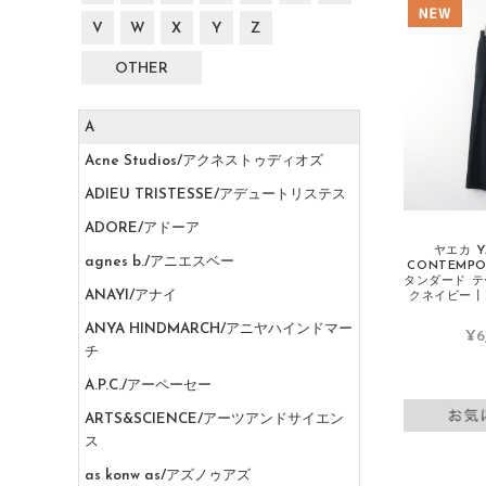
V
W
X
Y
Z
OTHER
A
Acne Studios/アクネストゥディオズ
ADIEU TRISTESSE/アデュートリステス
ADORE/アドーア
ヤエカ Y
agnes b./アニエスベー
CONTEMPO 
タンダード テ
ANAYI/アナイ
クネイビー┃【
ANYA HINDMARCH/アニヤハインドマー
¥6
チ
A.P.C./アーペーセー
ARTS&SCIENCE/アーツアンドサイエン
ス
as konw as/アズノゥアズ