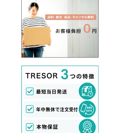
DANTON/ダントン
Deuxieme Classe/ドゥーズィエムクラス
Dior/ディオール
Dolce&Gabbana/ドルチェ＆ガッバーナ
dosa/ドーサ
Dr.Martens/ドクターマーチン
Drawer/ドゥロワー
Dsquared2/ディースクエアード
DUVETICA/デュベティカ
E
ebagos/エバゴス
ENFOLD/エンフォルド
ENGINEERED GARMENTS/エンジニア
ドガーメンツ