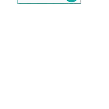
evam eva/エヴァムエヴァ
F
FABIO RUSCONI/ファビオルスコーニ
Faliero Sarti/ファリエロサルティ
FENDI/フェンディ
fog linen work/フォグリネンワーク
FOXEY/フォクシー
FRAMeWORK/フレームワーク
G
GALLEGO DESPORTES/ギャレゴデス
ポート
GASA/ガサ
Gauze#/ガーゼ
GOLDEN GOOSE/ゴールデングース
GRANDMA MAMA DAUGHTER/グラン
マママドーダー