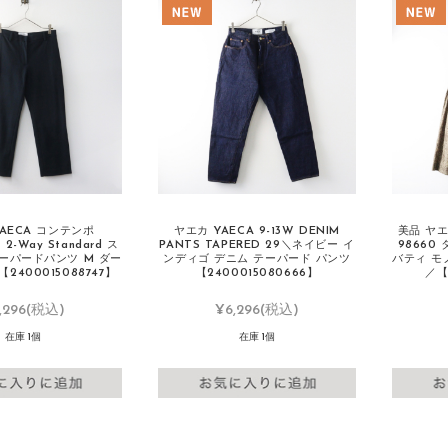
AECA コンテンポ
ヤエカ YAECA 9-13W DENIM
美品 ヤエ
2-Way Standard ス
PANTS TAPERED 29＼ネイビー イ
98660
ーパードパンツ M ダー
ンディゴ デニム テーパード パンツ
バティ モ
2400015088747】
【2400015080666】
／【
,296
(税込)
¥6,296
(税込)
在庫 1個
在庫 1個