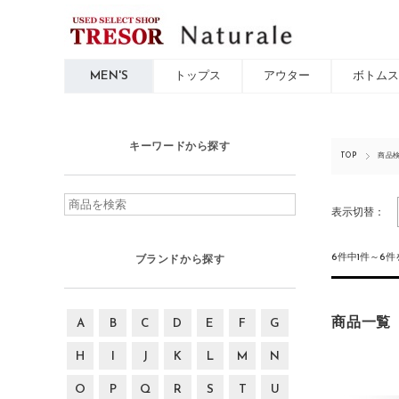
MEN'S
トップス
アウター
ボトムス
キーワードから探す
TOP
商品
表示切替：
6件中1件～6
ブランドから探す
商品一覧
A
B
C
D
E
F
G
H
I
J
K
L
M
N
O
P
Q
R
S
T
U