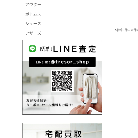
アウター
CANADA GOOSE/カナダグース
ボトムス
CELINE/セリーヌ
シューズ
CHANEL/シャネル
6件中1件～6
アザーズ
cheer/チアー
chimala/チマラ
Charpentier de Vaisseau/シャルパンテ
ィエドゥヴェッソ
Christian Louboutin/クリスチャンルブ
タン
COMME des GARCONS HOMME/コム
デギャルソンオム
COMME des GARCONS/コムデギャル
ソン
CONVERSE/コンバース
D
DANIELAGREGIS/ダニエラグレジス