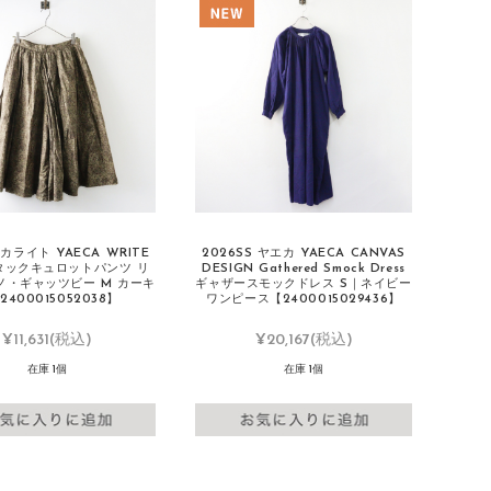
カライト YAECA WRITE
2026SS ヤエカ YAECA CANVAS
 タックキュロットパンツ リ
DESIGN Gathered Smock Dress
ノ・ギャッツビー M カーキ
ギャザースモックドレス S｜ネイビー
2400015052038】
ワンピース【2400015029436】
¥11,631
(税込)
¥20,167
(税込)
在庫 1個
在庫 1個