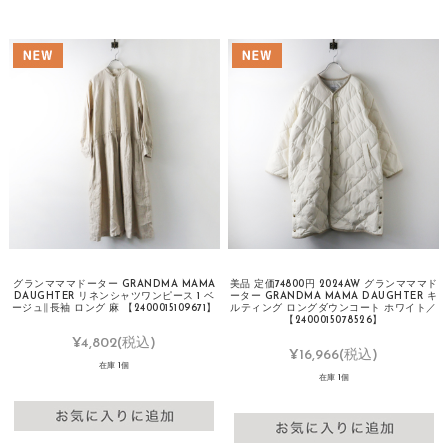
グランマママドーター GRANDMA MAMA
美品 定価74800円 2024AW グランマママド
DAUGHTER リネンシャツワンピース 1 ベ
ーター GRANDMA MAMA DAUGHTER キ
ージュ∥長袖 ロング 麻 【2400015109671】
ルティング ロングダウンコート ホワイト／
【2400015078526】
¥4,802
(税込)
¥16,966
(税込)
在庫 1個
在庫 1個