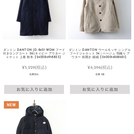
ダントン DANTON JD-8457 WOM フード
ダントン DANTON ウールモッサ シングル
付きロングコート 36∥ネイビー アウター ジ
フードジャケット 34｜ベージュ 羽織り ア
ャケット 上着 秋冬【2400014918823】
ウター 前開き 縮絨【2400014888621】
¥5,229
(税込)
¥6,296
(税込)
在庫切れ
在庫 1個