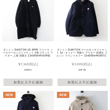
ダントン DANTON JD-8992 フリース ノ
ダントン DANTON ウールモッサジャケッ
ーカラーロングジャケット 38∥ブラック ア
ト 34｜ネイビー 羽織り アウター 前開き ブ
ウター 上着 前開き【2400014934298】
ルゾン ラウンドカラー【2400014942873】
¥7,363
(税込)
¥3,095
(税込)
在庫切れ
在庫 1個