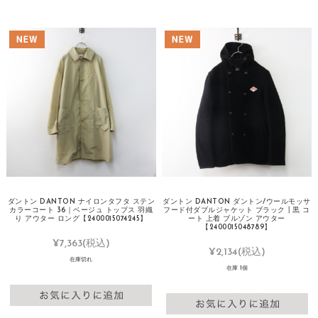
ダントン DANTON ナイロンタフタ ステン
ダントン DANTON ダントン/ウールモッサ
カラーコート 36｜ベージュ トップス 羽織
フード付ダブルジャケット ブラック┃黒 コ
り アウター ロング【2400015074245】
ート 上着 ブルゾン アウター
【2400015048789】
¥7,363
(税込)
¥2,134
(税込)
在庫切れ
在庫 1個