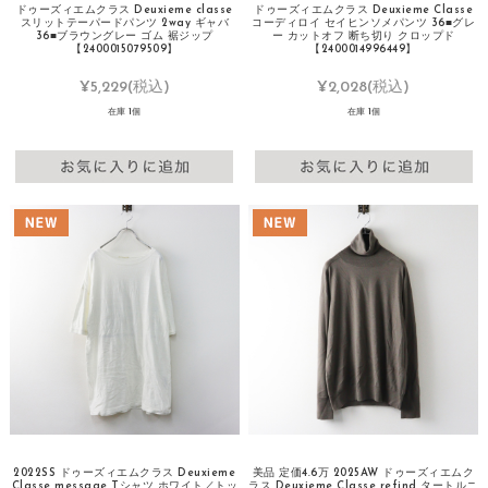
ドゥーズィエムクラス Deuxieme classe
ドゥーズィエムクラス Deuxieme Classe
スリットテーパードパンツ 2way ギャバ
コーディロイ セイヒンソメパンツ 36■グレ
36■ブラウングレー ゴム 裾ジップ
ー カットオフ 断ち切り クロップド
【2400015079509】
【2400014996449】
¥5,229
(税込)
¥2,028
(税込)
在庫 1個
在庫 1個
2022SS ドゥーズィエムクラス Deuxieme
美品 定価4.6万 2025AW ドゥーズィエムク
Classe message Tシャツ ホワイト／トッ
ラス Deuxieme Classe refind タートルニ