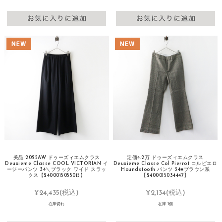
美品 2025AW ドゥーズィエムクラス
定価4.2万 ドゥーズィエムクラス
Deuxieme Classe COOL VICTORIAN イ
Deuxieme Classe Col Pierrot コルピエロ
ージーパンツ 34＼ブラック ワイド スラッ
Houndstooth パンツ 34■ブラウン系
クス【2400015055015】
【2400015034447】
¥24,435
(税込)
¥2,134
(税込)
在庫切れ
在庫 1個