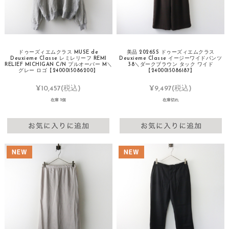
ドゥーズィエムクラス MUSE de
美品 2026SS ドゥーズィエムクラス
Deuxieme Classe レミレリーフ REMI
Deuxieme Classe イージーワイドパンツ
RELIEF MICHIGAN C/N プルオーバー M＼
38＼ダークブラウン タック ワイド
グレー ロゴ【2400015086200】
【2400015086187】
¥10,457
(税込)
¥9,497
(税込)
在庫 1個
在庫切れ