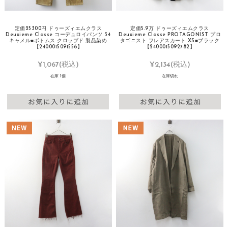
定価25300円 ドゥーズィエムクラス
定価5.9万 ドゥーズィエムクラス
Deuxieme Classe コーデュロイパンツ 34
Deuxieme Classe PROTAGONIST プロ
キャメル■ボトムス クロップド 製品染め
タゴニスト フレアスカート XS■ブラック
【2400015091556】
【2400015092782】
¥1,067
(税込)
¥2,134
(税込)
在庫 1個
在庫切れ