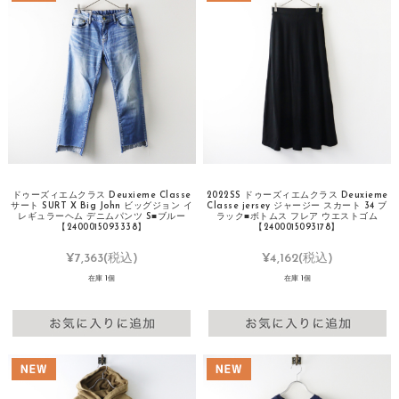
ドゥーズィエムクラス Deuxieme Classe
2022SS ドゥーズィエムクラス Deuxieme
サート SURT X Big John ビッグジョン イ
Classe jersey ジャージー スカート 34 ブ
レギュラーヘム デニムパンツ S■ブルー
ラック■ボトムス フレア ウエストゴム
【2400015093338】
【2400015093178】
¥7,363
(税込)
¥4,162
(税込)
在庫 1個
在庫 1個