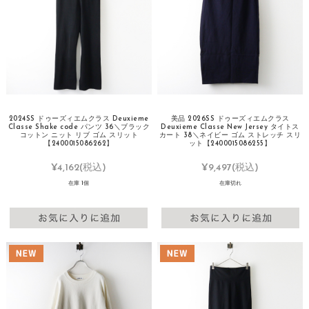
2024SS ドゥーズィエムクラス Deuxieme
美品 2026SS ドゥーズィエムクラス
Classe Shake code パンツ 36＼ブラック
Deuxieme Classe New Jersey タイトス
コットン ニット リブ ゴム スリット
カート 38＼ネイビー ゴム ストレッチ スリ
【2400015086262】
ット【2400015086255】
¥4,162
(税込)
¥9,497
(税込)
在庫 1個
在庫切れ