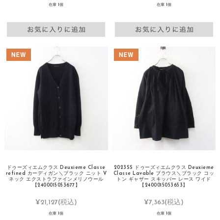
在庫 1個
在庫 1個
ドゥーズィエムクラス Deuxieme Classe
2023SS ドゥーズィエムクラス Deuxieme
refined カーディガン＼ブラック ニット V
Classe Lavable ブラウス＼ブラック コッ
ネック エクストラファインメリノウール
トン ギャザー スキッパー レース ワイド
【2400015053677】
【2400015053653】
¥21,127
(税込)
¥7,363
(税込)
在庫 1個
在庫 1個