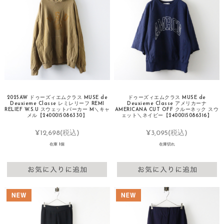
2025AW ドゥーズィエムクラス MUSE de
ドゥーズィエムクラス MUSE de
Deuxieme Classe レミレリーフ REMI
Deuxieme Classe アメリカーナ
RELIEF W.S.U スウェットパーカー M＼キャ
AMERICANA CUT OFF クルーネック スウ
メル【2400015086330】
ェット＼ネイビー【2400015086316】
¥12,698
(税込)
¥3,095
(税込)
在庫 1個
在庫切れ