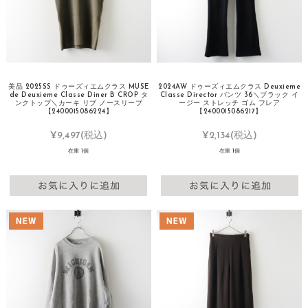
美品 2025SS ドゥーズィエムクラス MUSE
2024AW ドゥーズィエムクラス Deuxieme
de Deuxieme Classe Diner B CROP タ
Classe Director パンツ 36＼ブラック イ
ンクトップ＼カーキ リブ ノースリーブ
ージー ストレッチ ゴム フレア
【2400015086224】
【2400015086217】
¥9,497
(税込)
¥2,134
(税込)
在庫 1個
在庫 1個