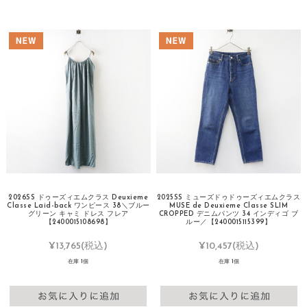
2026SS ドゥーズィエムクラス Deuxieme
2025SS ミューズドゥドゥーズィエムクラス
Classe Laid-back ワンピース 38＼ブルー
MUSE de Deuxieme Classe SLIM
グリーン キャミ ドレス フレア
CROPPED デニムパンツ 34 インディゴ ブ
【2400015108698】
ルー／【2400015115399】
¥13,765
(税込)
¥10,457
(税込)
在庫 1個
在庫 1個