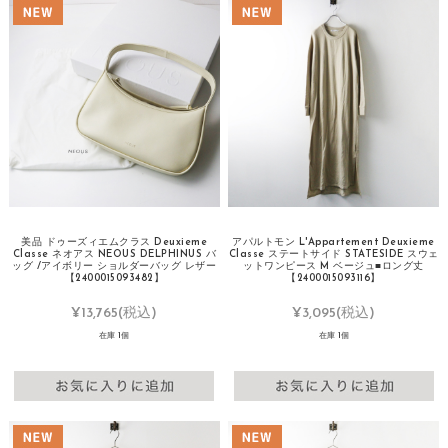
美品 ドゥーズィエムクラス Deuxieme
アパルトモン L'Appartement Deuxieme
Classe ネオアス NEOUS DELPHINUS バ
Classe ステートサイド STATESIDE スウェ
ッグ /アイボリー ショルダーバッグ レザー
ットワンピース M ベージュ■ロング丈
【2400015093482】
【2400015093116】
¥13,765
(税込)
¥3,095
(税込)
在庫 1個
在庫 1個