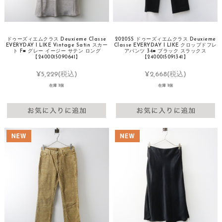
ドゥーズィエムクラス Deuxieme Classe
2020SS ドゥーズィエムクラス Deuxieme
EVERYDAY I LIKE Vintage Satin スカー
Classe EVERYDAY I LIKE クロップドフレ
ト F■ グレー イージー サテン ロング
アパンツ 34■ ブラック スラックス
【2400015090641】
【2400015091341】
¥5,229
(税込)
¥2,668
(税込)
在庫 1個
在庫 1個