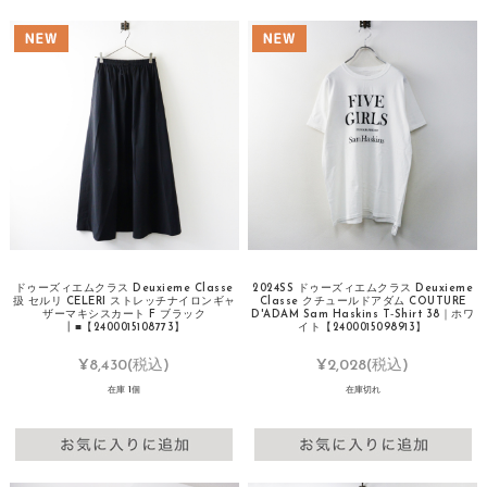
ドゥーズィエムクラス Deuxieme Classe
2024SS ドゥーズィエムクラス Deuxieme
扱 セルリ CELERI ストレッチナイロンギャ
Classe クチュールドアダム COUTURE
ザーマキシスカート F ブラック
D'ADAM Sam Haskins T‐Shirt 38｜ホワ
┃■【2400015108773】
イト【2400015098913】
¥8,430
(税込)
¥2,028
(税込)
在庫 1個
在庫切れ