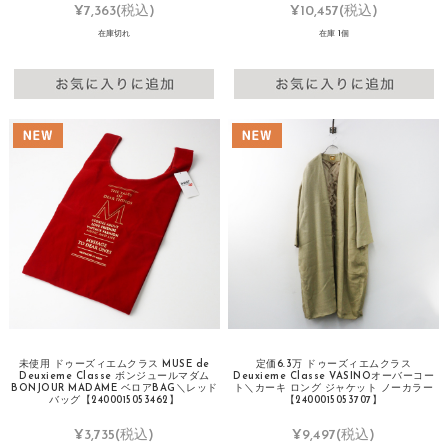
¥7,363
(税込)
¥10,457
(税込)
在庫切れ
在庫 1個
未使用 ドゥーズィエムクラス MUSE de
定価6.3万 ドゥーズィエムクラス
Deuxieme Classe ボンジュールマダム
Deuxieme Classe VASINOオーバーコー
BONJOUR MADAME ベロアBAG＼レッド
ト＼カーキ ロング ジャケット ノーカラー
バッグ【2400015053462】
【2400015053707】
¥3,735
(税込)
¥9,497
(税込)