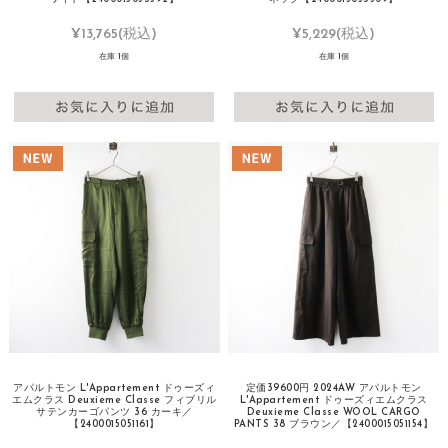
¥13,765
(税込)
¥5,229
(税込)
在庫 1個
在庫 1個
アパルトモン L'Appartement ドゥーズィ
定価39600円 2024AW アパルトモン
エムクラス Deuxieme Classe フィブリル
L'Appartement ドゥーズィエムクラス
サテンカーゴパンツ 36 カーキ／
Deuxieme Classe WOOL CARGO
【2400015051161】
PANTS 38 ブラウン／【2400015051154】