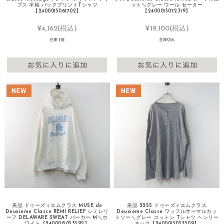
プス 半袖 バックプリントTシャツ
ット＼グレー ウール セーター
【2400015061702】
【2400015072319】
¥4,162
(税込)
¥19,100
(税込)
在庫 1個
在庫切れ
美品 ドゥーズィエムクラス MUSE de
美品 22SS ドゥーズィエムクラス
Deuxieme Classe REMI RELIEF レミレリ
Deuxieme Classe ワッフルサーマルカッ
ーフ DELAWARE SWEAT パーカー M＼ホ
トソー＼グレー コットン Tシャツ ヘンリー
ワイト【2400015053592】
ネック【2400015053509】