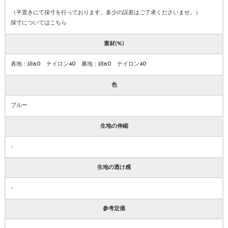
（平置きにて採寸を行っております。多少の誤差はご了承くださいませ。）
採寸についてはこちら
素材(%)
表地：綿60 ナイロン40 裏地：綿60 ナイロン40
色
ブルー
生地の伸縮
-
生地の透け感
-
参考定価