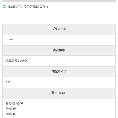
返品についての詳細はこちら
ブランド名
other
商品情報
記載品番：7590
表記サイズ
XXS
実寸（cm）
着丈(後ろ)/57
肩幅/40
身幅/47