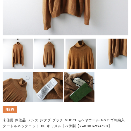
未使用 保管品 メンズ JPタグ グッチ GUCCI モヘヤウール GGロゴ刺繍入
タートルネックニット XL キャメル┃//伊製【2400014924350】