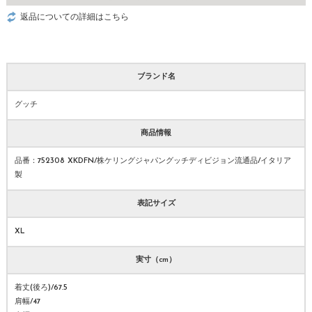
返品についての詳細はこちら
ブランド名
グッチ
商品情報
品番：752308 XKDFN/株ケリングジャパングッチディビジョン流通品/イタリア
製
表記サイズ
XL
実寸（cm）
着丈(後ろ)/67.5
肩幅/47