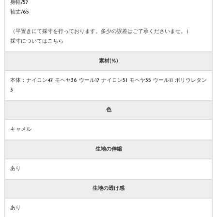
身幅/57
袖丈/65
（平置きにて採寸を行っております。多少の誤差はご了承くださいませ。）
採寸についてはこちら
素材(%)
本体：ナイロン47 モヘヤ36 ウール17 ナイロン51 モヘヤ35 ウール11 ポリウレタン
3
色
キャメル
生地の伸縮
あり
生地の透け感
あり