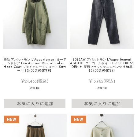
美品 アパルトモン L'Appartement ルーア
2023AW アパルトモン L'Appartement
ンドレア Lou Andrea Mouton Fake
AGOLDE エーゴールドイー CRISS CROSS
Hood Coat フェイクムートンコート S■カ
DENIM 変形ブラックデニムパンツ 26■黒
ーキ【2400015081779】
【2400015081755】
¥24,435
(税込)
¥13,765
(税込)
在庫 1個
在庫 1個