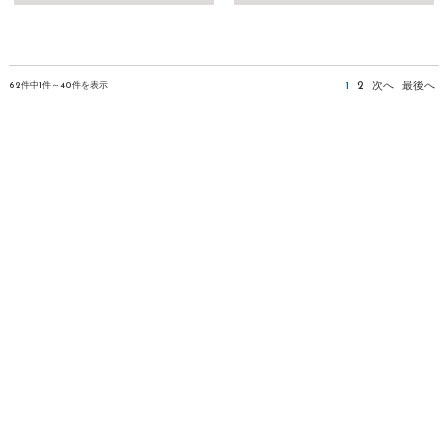
62件中1件～40件を表示
1
2
次へ
最後へ