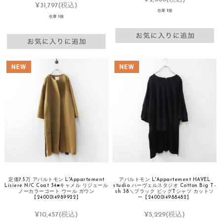
¥31,797
(税込)
在庫 1個
在庫 1個
定価7.5万 アパルトモン L'Appartement
アパルトモン L'Appartement HAVEL
Lisiere N/C Coat 34■キャメル リジェール
studio ハーヴェルスタジオ Cotton Big T-
ノーカラーコート ウール ガウン
sh 38＼ブラック ビッグTシャツ カットソ
【2400014989922】
ー【2400014988482】
¥10,457
(税込)
¥5,229
(税込)