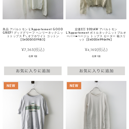
美品 アパルトモン L'Appartement GOOD
定価2万 2021AW アパルトモン
GRIEF! グッドグリーフ ヘンリーネックニッ
L'Appartement ボトルネックニットプルオ
トトップス F＼オフホワイト コットン
ーバー■ベージュ トップス セーター 袖スリ
【2400015079813】
ット【2400014996494】
¥7,363
(税込)
¥4,162
(税込)
在庫 1個
在庫 1個