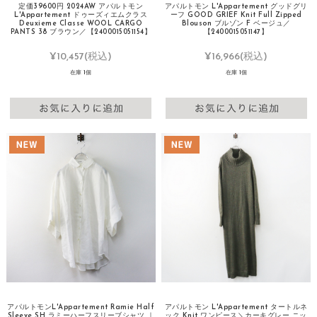
定価39600円 2024AW アパルトモン
アパルトモン L'Appartement グッドグリ
L'Appartement ドゥーズィエムクラス
ーフ GOOD GRIEF Knit Full Zipped
Deuxieme Classe WOOL CARGO
Blouson ブルゾン F ベージュ／
PANTS 38 ブラウン／【2400015051154】
【2400015051147】
¥10,457
(税込)
¥16,966
(税込)
在庫 1個
在庫 1個
アパルトモンL'Appartement Ramie Half
アパルトモン L'Appartement タートルネ
Sleeve SH ラミーハーフスリーブシャツ ｜
ック Knit ワンピース＼カーキグレー ニッ