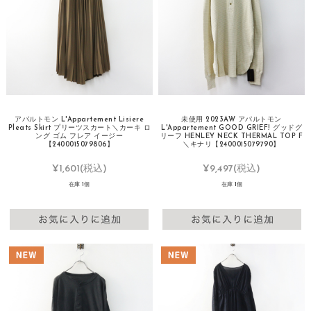
アパルトモン L'Appartement Lisiere
未使用 2023AW アパルトモン
Pleats Skirt プリーツスカート＼カーキ ロ
L'Appartement GOOD GRIEF! グッドグ
ング ゴム フレア イージー
リーフ HENLEY NECK THERMAL TOP F
【2400015079806】
＼キナリ【2400015079790】
¥1,601
(税込)
¥9,497
(税込)
在庫 1個
在庫 1個