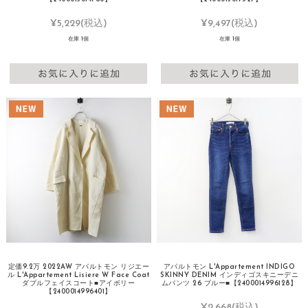
¥5,229
(税込)
¥9,497
(税込)
在庫 1個
在庫 1個
定価9.2万 2022AW アパルトモン リジエー
アパルトモン L'Appartement INDIGO
ル L'Appartement Lisiere W Face Coat
SKINNY DENIM インディゴスキニーデニ
ダブルフェイスコート■アイボリー
ムパンツ 26 ブルー■【2400014996128】
【2400014996401】
¥2,668
(税込)