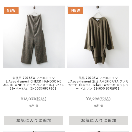
未使用 2023AW アパルトモン
美品 2020AW アパルトモン
L'Appartement CHECK HANDSOME
L'Appartement 別注 AMERICANA アメリ
ALL IN ONE チェック ベアオールインワン
カーナ Thermal relax T■カーキ カットソ
38■ベージュ【2400015092980】
ー ドルマン【2400015092195】
¥18,033
(税込)
¥6,296
(税込)
在庫 1個
在庫 1個