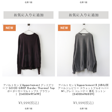
在庫 1個
在庫 1個
アパルトモン L'Appartement グッドグリ
アパルトモン L'Appartement R JUBILEE
ーフ GOOD GRIEF Border Thermal Top
アールジュビリー スウェットプルオーバー
ボーダーサーマルトップス ブラウン
M＼グレー トレーナー 裏毛 コットン
┃【2400014975499】
【2400014960129】
¥5,229
(税込)
¥5,229
(税込)
在庫 1個
在庫 1個