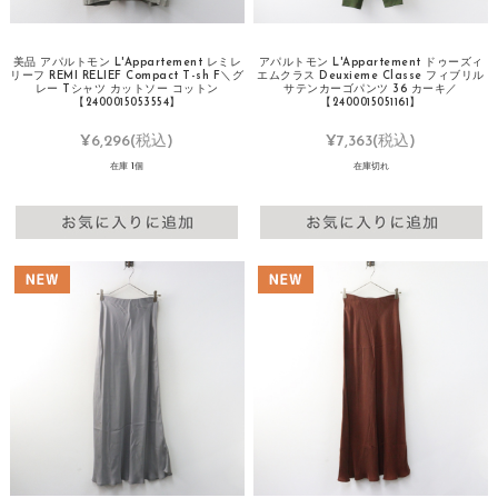
美品 アパルトモン L'Appartement レミレ
アパルトモン L'Appartement ドゥーズィ
リーフ REMI RELIEF Compact T-sh F＼グ
エムクラス Deuxieme Classe フィブリル
レー Tシャツ カットソー コットン
サテンカーゴパンツ 36 カーキ／
【2400015053554】
【2400015051161】
¥6,296
(税込)
¥7,363
(税込)
在庫 1個
在庫切れ