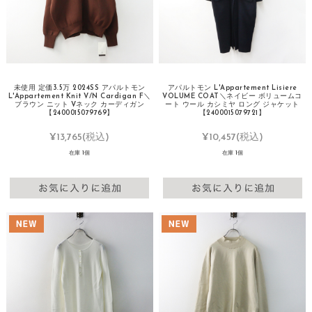
未使用 定価3.5万 2024SS アパルトモン
アパルトモン L'Appartement Lisiere
L'Appartement Knit V/N Cardigan F＼
VOLUME COAT＼ネイビー ボリュームコ
ブラウン ニット Vネック カーディガン
ート ウール カシミヤ ロング ジャケット
【2400015079769】
【2400015079721】
¥13,765
(税込)
¥10,457
(税込)
在庫 1個
在庫 1個