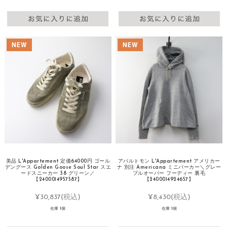
美品 L'Appartement 定価64000円 ゴール
アパルトモン L'Appartement アメリカー
デングース Golden Goose Soul Star スエ
ナ 別注 Americana ミニパーカー＼グレー
ードスニーカー 38 グリーン／
プルオーバー フーディー 裏毛
【2400014957587】
【2400014924657】
¥30,837
(税込)
¥8,430
(税込)
在庫 1個
在庫 1個