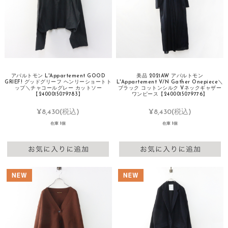
アパルトモン L'Appartement GOOD
美品 2021AW アパルトモン
GRIEF! グッドグリーフ ヘンリーショートト
L'Appartement V/N Gather Onepiece＼
ップ＼チャコールグレー カットソー
ブラック コットンシルク Vネックギャザー
【2400015079783】
ワンピース【2400015079776】
¥8,430
(税込)
¥8,430
(税込)
在庫 1個
在庫 1個