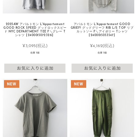
2025AW アパルトモン L'Appartement
アパルトモン L'Appartement GOOD
GOOD ROCK SPEED グッドロックスピー
GRIEF! グッドグリーフ RIB L/S TOP リブ
ド NYC DEPARTMENT TEE F＼グレー T
カットソー F＼アイボリー Tシャツ
シャツ【2400015072326】
【2400015053547】
¥3,095
(税込)
¥4,162
(税込)
在庫 1個
在庫 1個