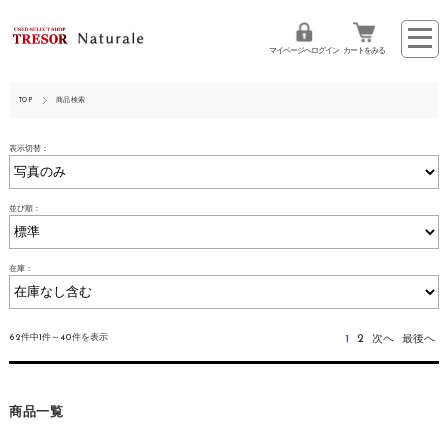
マイページへログイン
カートをみる
TOP
商品検索
表示切替：
並び順：
在庫：
62件中1件～40件を表示
1
2
次へ
最後へ
商品一覧