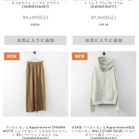
オフホワイト トップス ブラウス
ト ドレス アルパカ ウール
【2400015044057】
【2400015014777】
¥9,497
(税込)
¥7,363
(税込)
在庫切れ
在庫 1個
アパルトモン L'Appartement SHAINA
USA製 アパルトモン L'Appartement取扱
MOTE シャイナモート リヨセルワイドパン
ニリロータン NILI LOTAN ISSUEパーカー
ツ XS＼ベージュ ドロスト ゴム
ダメージ加工 ベージュ／
【2400015014760】
【2400015017327】