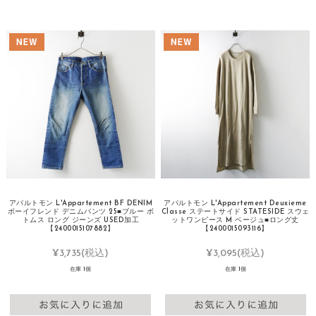
アパルトモン L'Appartement BF DENIM
アパルトモン L'Appartement Deuxieme
ボーイフレンド デニムパンツ 25■ブルー ボ
Classe ステートサイド STATESIDE スウェ
トムス ロング ジーンズ USED加工
ットワンピース M ベージュ■ロング丈
【2400015107882】
【2400015093116】
¥3,735
(税込)
¥3,095
(税込)
在庫 1個
在庫 1個