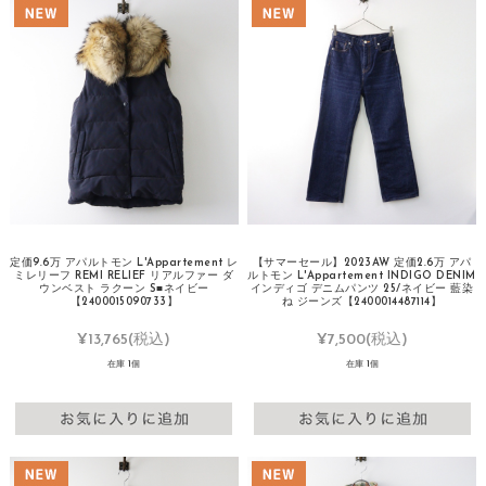
定価9.6万 アパルトモン L'Appartement レ
【サマーセール】2023AW 定価2.6万 アパ
ミレリーフ REMI RELIEF リアルファー ダ
ルトモン L'Appartement INDIGO DENIM
ウンベスト ラクーン S■ネイビー
インディゴ デニムパンツ 25/ネイビー 藍染
【2400015090733】
ね ジーンズ【2400014487114】
¥13,765
(税込)
¥7,500
(税込)
在庫 1個
在庫 1個