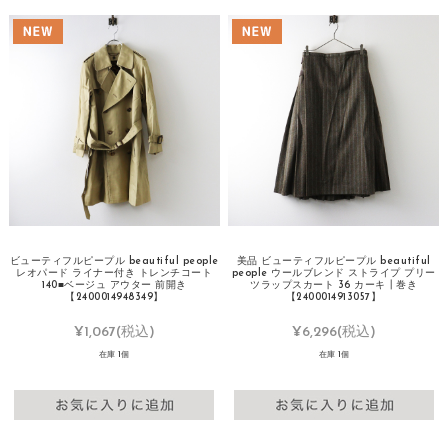
ビューティフルピープル beautiful people
美品 ビューティフルピープル beautiful
レオパード ライナー付き トレンチコート
people ウールブレンド ストライプ プリー
140■ベージュ アウター 前開き
ツラップスカート 36 カーキ┃巻き
【2400014948349】
【2400014913057】
¥1,067
(税込)
¥6,296
(税込)
在庫 1個
在庫 1個