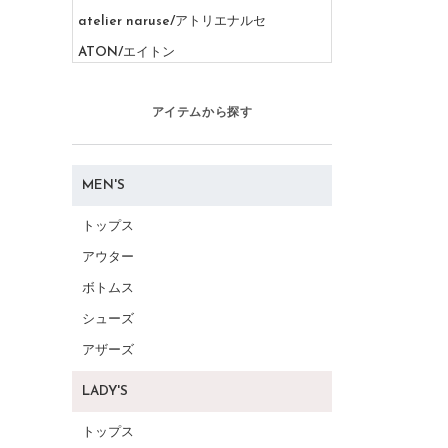
atelier naruse/アトリエナルセ
ATON/エイトン
AURALEE/オーラリー
アイテムから探す
B
BASCO/バスコ
BALENCIAGA/バレンシアガ
MEN'S
BEAMS/ビームス
トップス
Beautiful People/ビューティフルピープ
アウター
ル
ボトムス
BIRKENSTOCK/ビルケンシュトック
シューズ
BLAMINK/ブラミンク
アザーズ
BLUE LABEL CRESTBRIDGE/ブルーレ
ーベルクレストブリッジ
LADY'S
Burberry/バーバリー
トップス
C