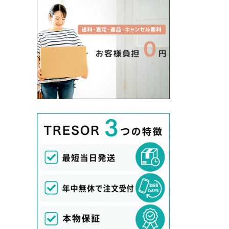
DANTON/ダントン
Deuxieme Classe/ドゥーズィエムクラス
Dior/ディオール
Dolce&Gabbana/ドルチェ＆ガッバーナ
dosa/ドーサ
Dr.Martens/ドクターマーチン
Drawer/ドゥロワー
Dsquared2/ディースクエアード
DUVETICA/デュベティカ
E
ebagos/エバゴス
ENFOLD/エンフォルド
ENGINEERED GARMENTS/エンジニア
ドガーメンツ