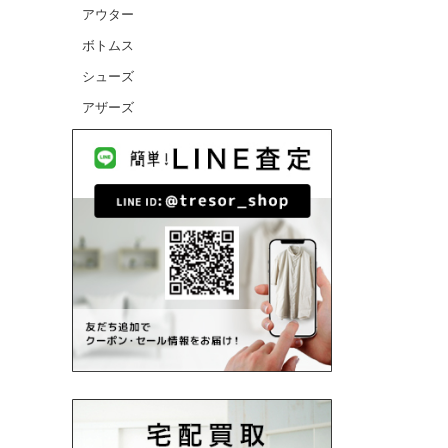
アウター
CANADA GOOSE/カナダグース
ボトムス
CELINE/セリーヌ
シューズ
CHANEL/シャネル
アザーズ
cheer/チアー
chimala/チマラ
Charpentier de Vaisseau/シャルパンテ
ィエドゥヴェッソ
Christian Louboutin/クリスチャンルブ
タン
COMME des GARCONS HOMME/コム
デギャルソンオム
COMME des GARCONS/コムデギャル
ソン
CONVERSE/コンバース
D
DANIELAGREGIS/ダニエラグレジス