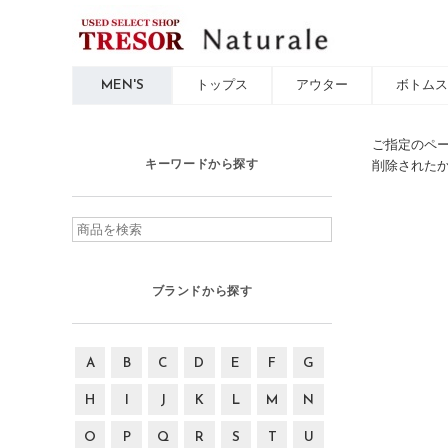
MEN'S
トップス
アウター
ボトムス
ご指定のペ
キーワードから探す
削除された
ブランドから探す
A
B
C
D
E
F
G
H
I
J
K
L
M
N
O
P
Q
R
S
T
U