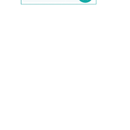
evam eva/エヴァムエヴァ
F
FABIO RUSCONI/ファビオルスコーニ
Faliero Sarti/ファリエロサルティ
FENDI/フェンディ
fog linen work/フォグリネンワーク
FOXEY/フォクシー
FRAMeWORK/フレームワーク
G
GALLEGO DESPORTES/ギャレゴデス
ポート
GASA/ガサ
Gauze#/ガーゼ
GOLDEN GOOSE/ゴールデングース
GRANDMA MAMA DAUGHTER/グラン
マママドーダー