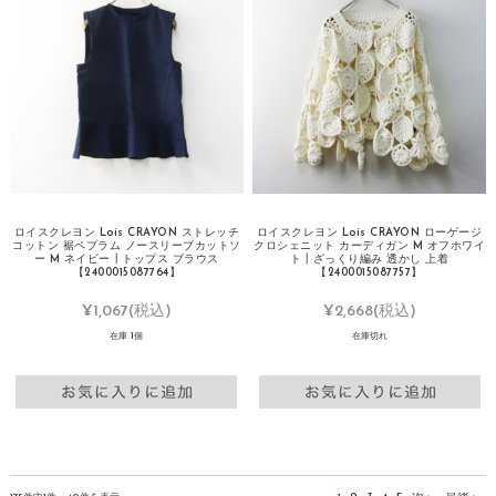
ロイスクレヨン Lois CRAYON ストレッチ
ロイスクレヨン Lois CRAYON ローゲージ
コットン 裾ペプラム ノースリーブカットソ
クロシェニット カーディガン M オフホワイ
ー M ネイビー┃トップス ブラウス
ト┃ざっくり編み 透かし 上着
【2400015087764】
【2400015087757】
¥1,067
(税込)
¥2,668
(税込)
在庫 1個
在庫切れ