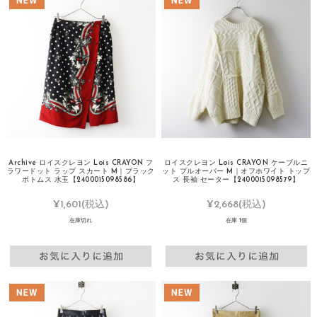
Archive ロイスクレヨン Lois CRAYON フ
ロイスクレヨン Lois CRAYON ケーブルニ
ラワードット ラップ スカート M｜ブラック
ット プルオーバー M｜オフホワイト トップ
ボトムス 水玉【2400015098586】
ス 長袖 セーター【2400015098579】
¥1,601
(税込)
¥2,668
(税込)
在庫切れ
在庫 1個