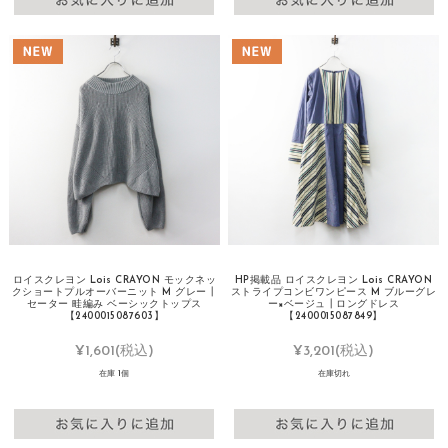
ロイスクレヨン Lois CRAYON モックネッ
HP掲載品 ロイスクレヨン Lois CRAYON
クショートプルオーバーニット M グレー┃
ストライプコンビワンピース M ブルーグレ
セーター 畦編み ベーシックトップス
ー×ベージュ┃ロングドレス
【2400015087603】
【2400015087849】
¥1,601
(税込)
¥3,201
(税込)
在庫 1個
在庫切れ