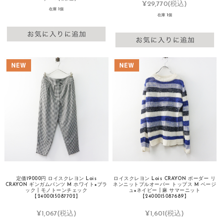
¥29,770
(税込)
在庫 1個
在庫 1個
定価19000円 ロイスクレヨン Lois
ロイスクレヨン Lois CRAYON ボーダー リ
CRAYON ギンガムパンツ M ホワイト×ブラ
ネンニットプルオーバー トップス M ベージ
ック┃モノトーンチェック
ュ×ネイビー┃麻 サマーニット
【2400015087702】
【2400015087689】
¥1,067
(税込)
¥1,601
(税込)