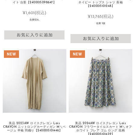
イト 台形【2400015098647】
ネイビー トップス シャツ 長袖
【2400015101248】
¥1,601
(税込)
¥13,765
(税込)
在庫切れ
在庫 1個
美品 2023AW ロイスクレヨン Lois
美品 2024AW ロイスクレヨン Lois
CRAYON ニットロングカーディガン M＼ベ
CRAYON フラワータイルスカート M＼オフ
ージュ 半袖 羽織り【2400015101446】
ホワイト フレア ゴム ロング 花柄
【2400015101439】