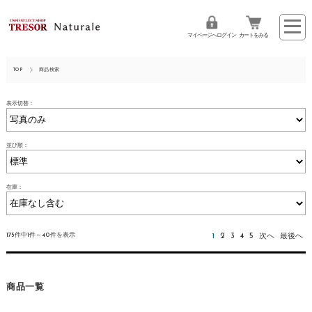
マイページへログイン
カートをみる
TOP
商品検索
表示切替：
並び順：
在庫：
175件中1件～40件を表示
1
2
3
4
5
次へ
最後へ
商品一覧