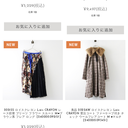
¥5,229
(税込)
¥9,497
(税込)
在庫 1個
在庫 1個
2021SS ロイスクレヨン Lois CRAYON レ
美品 2022AW ロイスクレヨン Lois
ース切替 プリーツ フラワー スカート M■ブ
CRAYON 受注コート ファーケープ付き チ
ラウン系 フレア ロング【2400015092157】
ェック ウールフレアコート M ■マルチ
【2400015093451】
¥5,229
(税込)