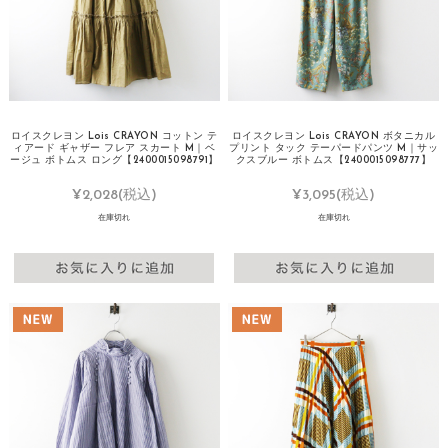
ロイスクレヨン Lois CRAYON コットン テ
ロイスクレヨン Lois CRAYON ボタニカル
ィアード ギャザー フレア スカート M｜ベ
プリント タック テーパードパンツ M｜サッ
ージュ ボトムス ロング【2400015098791】
クスブルー ボトムス【2400015098777】
¥2,028
(税込)
¥3,095
(税込)
在庫切れ
在庫切れ