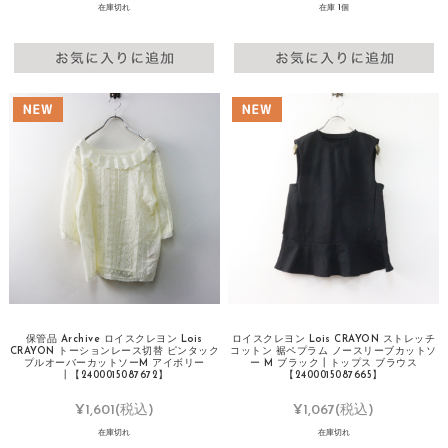
在庫切れ
在庫 1個
保管品 Archive ロイスクレヨン Lois
ロイスクレヨン Lois CRAYON ストレッチ
CRAYON トーションレース切替 ピンタック
コットン 裾ペプラム ノースリーブカットソ
プルオーバーカットソーM アイボリー
ー M ブラック┃トップス ブラウス
┃【2400015087672】
【2400015087665】
¥1,601
(税込)
¥1,067
(税込)
在庫切れ
在庫切れ