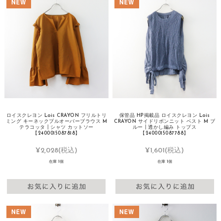
ロイスクレヨン Lois CRAYON フリルトリ
保管品 HP掲載品 ロイスクレヨン Lois
ミング キーネックプルオーバーブラウス M
CRAYON サイドリボンニット ベスト M ブ
テラコッタ┃シャツ カットソー
ルー┃透かし編み トップス
【2400015087818】
【2400015087788】
¥2,028
(税込)
¥1,601
(税込)
在庫 1個
在庫 1個