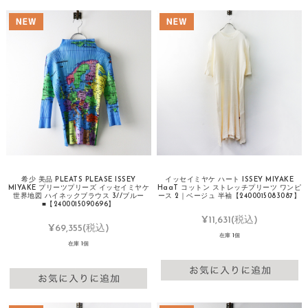
希少 美品 PLEATS PLEASE ISSEY
イッセイミヤケ ハート ISSEY MIYAKE
MIYAKE プリーツプリーズ イッセイミヤケ
HaaT コットン ストレッチプリーツ ワンピ
世界地図 ハイネックブラウス 3//ブルー
ース 2｜ベージュ 半袖【2400015083087】
■【2400015090696】
¥11,631
(税込)
¥69,355
(税込)
在庫 1個
在庫 1個