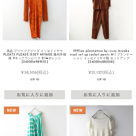
美品 プリーツプリーズ イッセイミヤケ
1993aw plantation by issey miyake
PLEATS PLEASE ISSEY MIYAKE 幾何学模
wool set up jacket pants M┃プランテー
様 Vネックワンピース 2//■オレンジ
ション イッセイミヤケ期 セットアップ
【2400014989755】
【2400014882018】
¥38,306
(税込)
¥21,127
(税込)
在庫 1個
在庫 1個