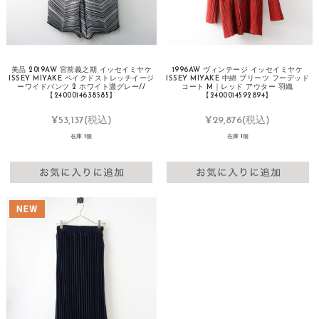
美品 2019AW 宮前義之期 イッセイミヤケ
1996AW ヴィンテージ イッセイミヤケ
ISSEY MIYAKE ベイクドストレッチイージ
ISSEY MIYAKE 中綿 プリーツ フーデッド
ーワイドパンツ 2 ホワイト濃グレー//
コート M｜レッド アウター 羽織
【2400014638585】
【2400014592894】
¥53,137
(税込)
¥29,876
(税込)
在庫 1個
在庫 1個