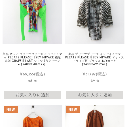
美品 激レア プリーツプリーズ イッセイミヤ
美品 プリーツプリーズ イッセイミヤケ
ケ PLEATS PLEASE ISSEY MIYAKE 横尾
PLEATS PLEASE ISSEY MIYAKE ドットス
忠則 GRAFFITI ART シャツ 3//グリーン
トライプ柄 ブラウス 4//■カーキ
■【2400015076133】
【2400014989762】
¥69,355
(税込)
¥31,797
(税込)
在庫 1個
在庫 1個