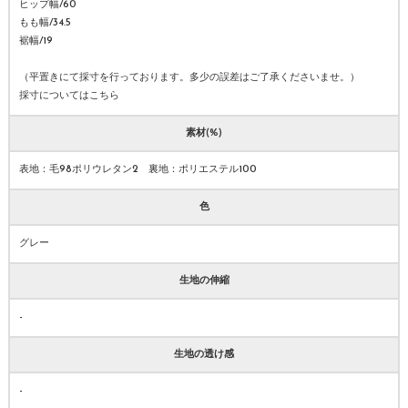
ヒップ幅/60
もも幅/34.5
裾幅/19
（平置きにて採寸を行っております。多少の誤差はご了承くださいませ。）
採寸についてはこちら
素材(%)
表地：毛98ポリウレタン2 裏地：ポリエステル100
色
グレー
生地の伸縮
-
生地の透け感
-