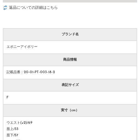
返品についての詳細はこちら
ブランド名
エボニーアイボリー
商品情報
記載品番：20-01-PT-003-18-2
表記サイズ
F
実寸（cm）
ウエスト(×2)/69
股上/33
股下/57