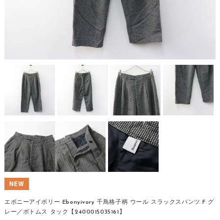
エボニーアイボリー Ebonyivory 千鳥格子柄 ウール スラックスパンツ F グ
レー／ボトムス タック【2400015035161】