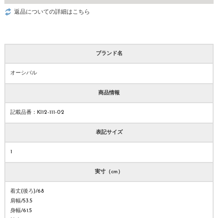
返品についての詳細はこちら
ブランド名
オーシバル
商品情報
記載品番：KI12-111-02
表記サイズ
1
実寸（cm）
着丈(後ろ)/68
肩幅/53.5
身幅/61.5