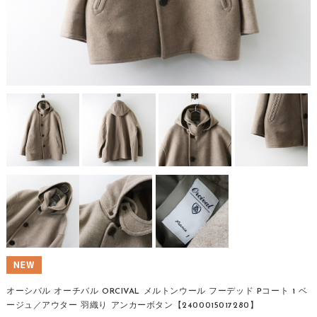
オーシバル オーチバル ORCIVAL メルトンウール フーデッド Pコート 1 ベ
ージュ／アウター 羽織り アンカーボタン【2400015017280】