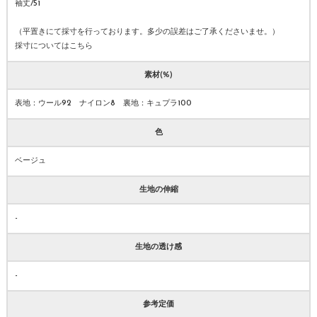
袖丈/51
（平置きにて採寸を行っております。多少の誤差はご了承くださいませ。）
採寸についてはこちら
素材(%)
表地：ウール92 ナイロン8 裏地：キュプラ100
色
ベージュ
生地の伸縮
-
生地の透け感
-
参考定価