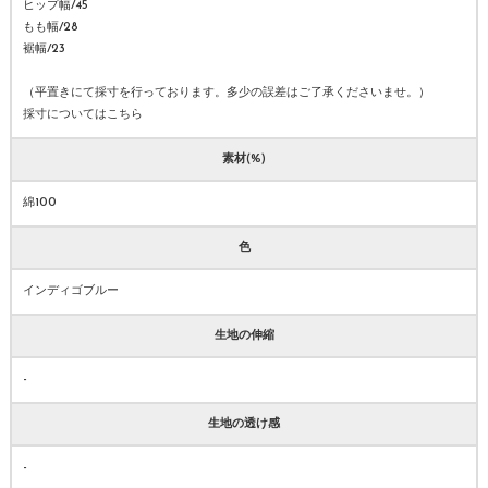
ヒップ幅/45
もも幅/28
裾幅/23
（平置きにて採寸を行っております。多少の誤差はご了承くださいませ。）
採寸についてはこちら
素材(%)
綿100
色
インディゴブルー
生地の伸縮
-
生地の透け感
-