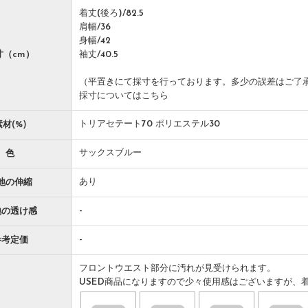
着丈(後ろ)/82.5
肩幅/36
身幅/42
寸（cm）
袖丈/40.5
（平置きにて採寸を行っております。多少の誤差はご了
採寸についてはこちら
トリアセテート70 ポリエステル30
素材(%)
サックスブルー
色
あり
地の伸縮
-
地の透け感
-
参考定価
フロントウエスト部分に汚れが見受けられます。
USED商品になりますので少々使用感はございますが、