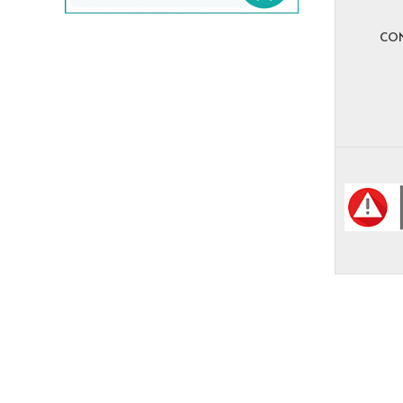
evam eva/エヴァムエヴァ
F
CO
FABIO RUSCONI/ファビオルスコーニ
Faliero Sarti/ファリエロサルティ
FENDI/フェンディ
fog linen work/フォグリネンワーク
FOXEY/フォクシー
FRAMeWORK/フレームワーク
G
GALLEGO DESPORTES/ギャレゴデス
ポート
GASA/ガサ
Gauze#/ガーゼ
GOLDEN GOOSE/ゴールデングース
GRANDMA MAMA DAUGHTER/グラン
マママドーダー