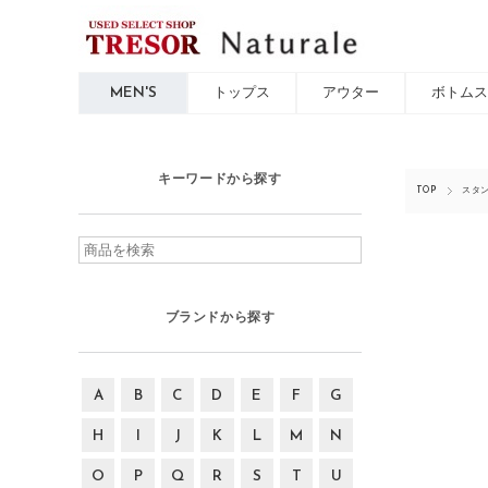
MEN'S
トップス
アウター
ボトムス
キーワードから探す
TOP
スタ
ブランドから探す
A
B
C
D
E
F
G
H
I
J
K
L
M
N
O
P
Q
R
S
T
U