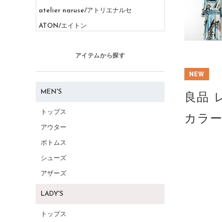
atelier naruse/アトリエナルセ
ATON/エイトン
AURALEE/オーラリー
アイテムから探す
B
BASCO/バスコ
BALENCIAGA/バレンシアガ
MEN'S
良品 
BEAMS/ビームス
トップス
カラー
Beautiful People/ビューティフルピープ
アウター
ル
ボトムス
BIRKENSTOCK/ビルケンシュトック
シューズ
BLAMINK/ブラミンク
アザーズ
BLUE LABEL CRESTBRIDGE/ブルーレ
ーベルクレストブリッジ
LADY'S
Burberry/バーバリー
トップス
C