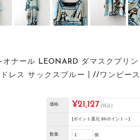
レオナール LEONARD ダマスクプリ
ドレス サックスブルー┃//ワンピース【24
¥21,127
価格:
(税込)
[ポイント還元 211ポイント～]
数量:
個