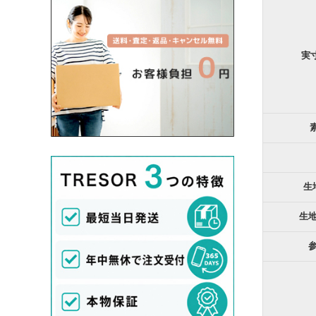
DANTON/ダントン
Deuxieme Classe/ドゥーズィエムクラス
実
Dior/ディオール
Dolce&Gabbana/ドルチェ＆ガッバーナ
dosa/ドーサ
Dr.Martens/ドクターマーチン
Drawer/ドゥロワー
Dsquared2/ディースクエアード
生
DUVETICA/デュベティカ
E
生
ebagos/エバゴス
ENFOLD/エンフォルド
ENGINEERED GARMENTS/エンジニア
ドガーメンツ