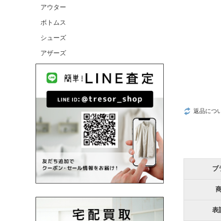
アウター
CANADA GOOSE/カナダグース
ボトムス
CELINE/セリーヌ
シューズ
CHANEL/シャネル
アザーズ
cheer/チアー
chimala/チマラ
Charpentier de Vaisseau/シャルパンテ
ィエドゥヴェッソ
返品につ
Christian Louboutin/クリスチャンルブ
タン
COMME des GARCONS HOMME/コム
デギャルソンオム
COMME des GARCONS/コムデギャル
ブ
ソン
CONVERSE/コンバース
D
表
DANIELAGREGIS/ダニエラグレジス