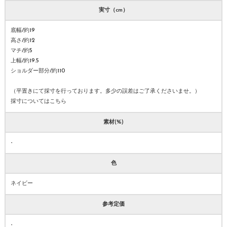
実寸（cm）
底幅/約19
高さ/約12
マチ/約5
上幅/約19.5
ショルダー部分/約110
（平置きにて採寸を行っております。多少の誤差はご了承くださいませ。）
採寸についてはこちら
素材(%)
-
色
ネイビー
参考定価
-